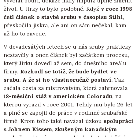
vyvolat bouři, dokáže malý impulz úplně změnit
život. U Jirky to bylo podobně. Když
v roce 1998
četl článek o stavbě srubu v časopisu Stihl
,
přeskočila jiskra, ale ani on sám nečekal, kam
až ho to zavede.
V devadesátých letech se u nás sruby prakticky
nestavěly a onen článek byl začátkem procesu,
který Jirku dovedl až sem, do dnešního areálu
firmy.
Rozhodl se totiž, že bude bydlet ve
srubu.
A že si ho vlastnoručně postaví.
Tak
začala cesta za mistrovstvím, která zahrnovala
18-měsíční stáž v americkém Coloradu
, na
kterou vyrazil v roce 2001. Tehdy mu bylo 26 let
a plně se zapojil do práce v rodinné srubařské
firmě. Krom toho také navázal úzkou
spolupráci
s Johnem Kissem, zkušeným kanadským