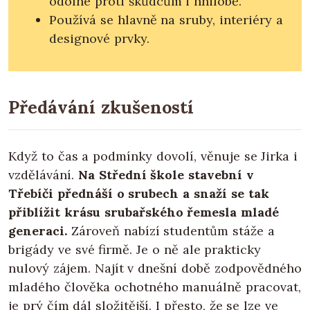
odolné proti škůdcům i hnilobě.
Používá se hlavně na sruby, interiéry a
designové prvky.
Předávání zkušeností
Když to čas a podmínky dovolí, věnuje se Jirka i
vzdělávání.
Na Střední škole stavební v
Třebíči přednáší o srubech a snaží se tak
přiblížit krásu srubařského řemesla mladé
generaci.
Zároveň nabízí studentům stáže a
brigády ve své firmě. Je o ně ale prakticky
nulový zájem. Najít v dnešní době zodpovědného
mladého člověka ochotného manuálně pracovat,
je prý čím dál složitější. I přesto, že se lze ve