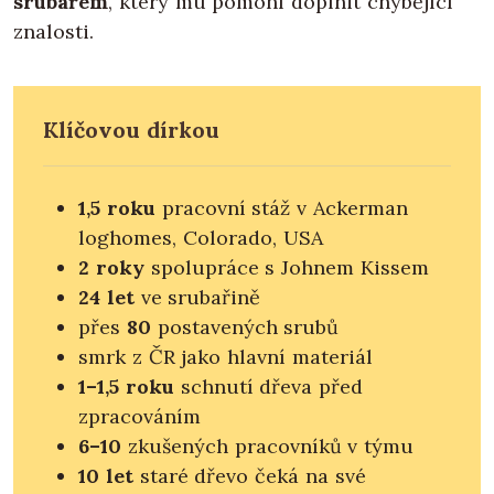
srubařem
, který mu pomohl doplnit chybějící
znalosti.
Klíčovou dírkou
1,5 roku
pracovní stáž v Ackerman
loghomes, Colorado, USA
2 roky
spolupráce s Johnem Kissem
24 let
ve srubařině
přes
80
postavených srubů
smrk z ČR jako hlavní materiál
1–1,5 roku
schnutí dřeva před
zpracováním
6–10
zkušených pracovníků v týmu
10 let
staré dřevo čeká na své