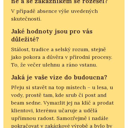
ne a se zákazníkem se rozešel?
V případě absence výše uvedených
skutečností.
Jaké hodnoty jsou pro vás
důležité?
Stálost, tradice a selský rozum, stejně
jako pokora a důvěra v přírodní procesy.
To, že večer ulehnu a ráno vstanu.
Jaká je vaše vize do budoucna?
Přeju si stavět na top místech – u lesa, u
vody, prostě tam, kde srub či post and
beam sedne. Vymazlit jej na klíč a prodat
klientovi, kterému učaruje a udělá
upřímnou radost. Samozřejmě i nadále
pokračovat v zakázkové výrobě a bylo by