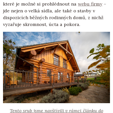
které je možné si prohlédnout na
webu firmy
–
jde nejen o velká sídla, ale také o stavby v
dispozicích běžných rodinných domů, z nichž
vyzařuje skromnost, úcta a pokora.
Tento srub jsme navštívili v rámci článku do