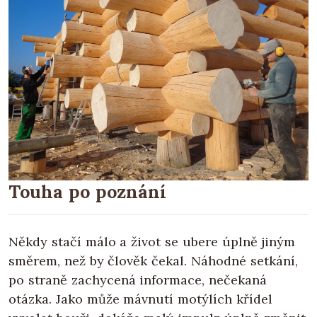
Touha po poznání
Někdy stačí málo a život se ubere úplně jiným
směrem, než by člověk čekal. Náhodné setkání,
po straně zachycená informace, nečekaná
otázka. Jako může mávnutí motýlích křídel