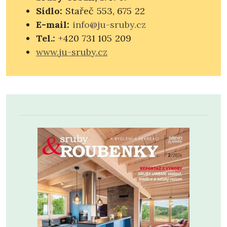
Sídlo:
Stařeč 553, 675 22
E-mail:
info@ju-sruby.cz
Tel.:
+420 731 105 209
www.ju-sruby.cz