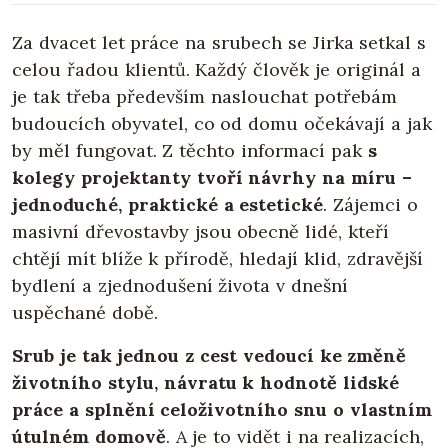
Za dvacet let práce na srubech se Jirka setkal s
celou řadou klientů. Každý člověk je originál a
je tak třeba především naslouchat potřebám
budoucích obyvatel, co od domu očekávají a jak
by měl fungovat. Z těchto informací pak
s
kolegy projektanty tvoří návrhy na míru –
jednoduché, praktické a estetické
. Zájemci o
masivní dřevostavby jsou obecně lidé, kteří
chtějí mít blíže k přírodě, hledají klid, zdravější
bydlení a zjednodušení života v dnešní
uspěchané době.
Srub je tak jednou z cest vedoucí ke změně
životního stylu, návratu k hodnotě lidské
práce a splnění celoživotního snu o vlastním
útulném domově
. A je to vidět i na realizacích,