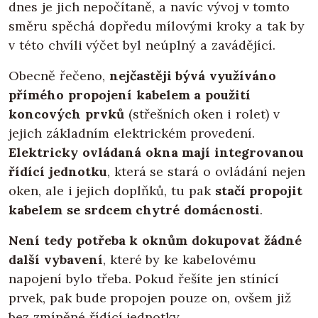
dnes je jich nepočítaně, a navíc vývoj v tomto
směru spěchá dopředu mílovými kroky a tak by
v této chvíli výčet byl neúplný a zavádějící.
Obecně řečeno,
nejčastěji bývá využíváno
přímého propojení kabelem a použití
koncových prvků
(střešních oken i rolet) v
jejich základním elektrickém provedení.
Elektricky ovládaná okna mají integrovanou
řídící jednotku
, která se stará o ovládání nejen
oken, ale i jejich doplňků, tu pak
stačí propojit
kabelem se srdcem chytré domácnosti
.
Není tedy potřeba k oknům dokupovat žádné
další vybavení
, které by ke kabelovému
napojení bylo třeba. Pokud řešíte jen stínící
prvek, pak bude propojen pouze on, ovšem již
bez zmíněné řídící jednotky.