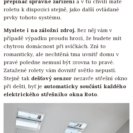
přepínač správné zařízení
a v tu chvíli máte
roletu k dispozici stejně, jako další ovládané
prvky tohoto systému.
Myslete i na záložní zdroj.
Bez něj vám v
případě výpadku proudu hrozí, že budete mít
chytrou domácnost při svíčkách. Zní to
romanticky, ale nechtěná tma uvnitř domu v
pravé poledne nemusí být zrovna to pravé.
Zatažené rolety vám dovnitř světlo nepustí.
Stejně tak
dešťový senzor
nezavře střešní okno
při dešti, byť je
automaticky součástí každého
elektrického střešního okna Roto
.