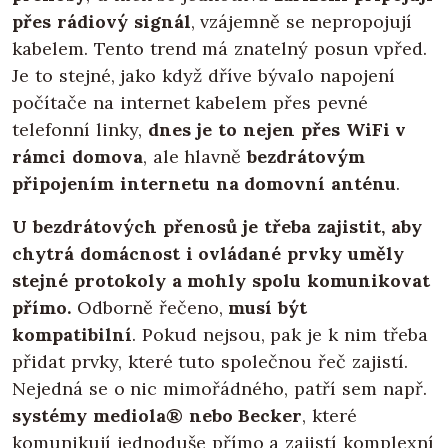
přes rádiový signál
, vzájemně se nepropojují
kabelem. Tento trend má znatelný posun vpřed.
Je to stejné, jako když dříve bývalo napojení
počítače na internet kabelem přes pevné
telefonní linky,
dnes je to nejen přes WiFi v
rámci domova
, ale hlavně
bezdrátovým
připojením internetu na domovní anténu
.
U bezdrátových přenosů je třeba zajistit, aby
chytrá domácnost i ovládané prvky uměly
stejné protokoly a mohly spolu komunikovat
přímo.
Odborně řečeno,
musí být
kompatibilní
. Pokud nejsou, pak je k nim třeba
přidat prvky, které tuto společnou řeč zajistí.
Nejedná se o nic mimořádného, patří sem např.
systémy mediola® nebo Becker
, které
komunikují jednoduše přímo a zajistí komplexní