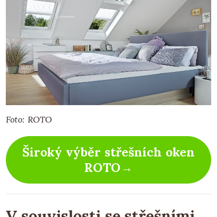
Foto: ROTO
Široký výběr střešních oken
ROTO→
V souvislosti se střešními