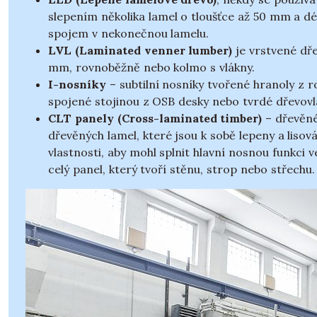
slepením několika lamel o tloušťce až 50 mm a dé
spojem v nekonečnou lamelu.
LVL (Laminated venner lumber)
je vrstvené dře
mm, rovnoběžně nebo kolmo s vlákny.
I-nosníky
– subtilní nosníky tvořené hranoly z 
spojené stojinou z OSB desky nebo tvrdé dřevovl
CLT panely (Cross-laminated timber)
– dřevěné
dřevěných lamel, které jsou k sobě lepeny a liso
vlastnosti, aby mohl splnit hlavní nosnou funkci v
celý panel, který tvoří stěnu, strop nebo střechu.