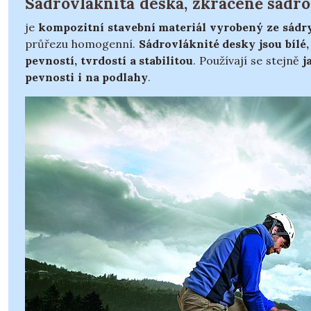
Sádrovláknitá deska, zkráceně sádrov
je
kompozitní stavební materiál vyrobený ze sád
průřezu homogenní.
Sádrovláknité desky jsou bílé
pevností, tvrdostí a stabilitou
. Používají se stejně
j
pevnosti i na podlahy
.