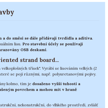
tavby
 a do směsi se dále přidávají tvrdidla a aditiva
.
nuálním lisu.
Pro stavební účely se používají
ahrazovány OSB deskami
.
iented strand board...
lkoplošných třísek". Vyrábí se lisováním velkých (2
 které se pojí různými, např. polyuretanovými pojivy.
ány kolmo, tím je
dosaženo vyšší tuhosti a
ušeným povrchem a mohou mít v hraně
nstrukční, nekonstrukční, do vlhkého prostředí, zvlášť