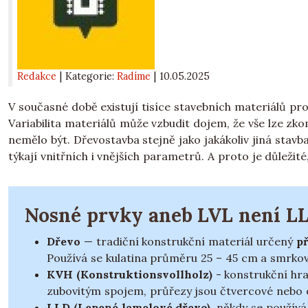
Redakce
| Kategorie:
Radíme
|
10.05.2025
V současné době existují tisíce stavebních materiálů pr
Variabilita materiálů může vzbudit dojem, že vše lze zk
nemělo být. Dřevostavba stejně jako jakákoliv jiná sta
týkají vnitřních i vnějších parametrů. A proto je důležité,
Nosné prvky aneb LVL není L
Dřevo
— tradiční konstrukční materiál určený
p
Používá se kulatina průměru 25 – 45 cm a smrko
KVH (Konstruktionsvollholz)
- konstrukční hra
zubovitým spojem, průřezy jsou čtvercové nebo
LLD (Lepené lamelové dřevo)
, někdy se použív