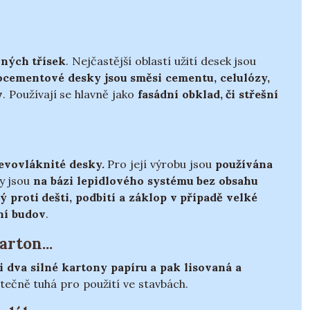
ěných třísek
. Nejčastější oblastí užití desek jsou
cementové desky jsou směsi cementu, celulózy,
v
. Používají se hlavně jako
fasádní obklad, či střešní
evovláknité desky.
Pro její výrobu jsou
používána
ky jsou
na bázi lepidlového systému bez obsahu
ý proti dešti, podbití a záklop v případě velké
ní budov
.
rton...
i dva silné kartony papíru a pak lisovaná a
atečně tuhá pro použití ve stavbách.