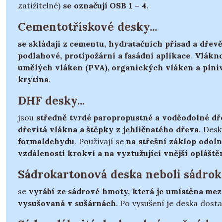
zatížitelné)
se označují OSB 1 – 4
.
Cementotřískové desky...
se skládají z cementu, hydratačních přísad a dřev
podlahové, protipožární a fasádní aplikace
.
Vlákno
umělých vláken (PVA), organických vláken a plni
krytina
.
DHF desky...
jsou
středně tvrdé paropropustné a voděodolné dř
dřevitá vlákna a štěpky z jehličnatého dřeva
. Des
formaldehydu
. Používají se
na střešní záklop odoln
vzdálenosti krokví a na vyztužující vnější opláště
Sádrokartonová deska neboli sádroka
se
vyrábí ze sádrové hmoty, která je umístěna mez
vysušovaná v sušárnách
. Po vysušení je deska dost