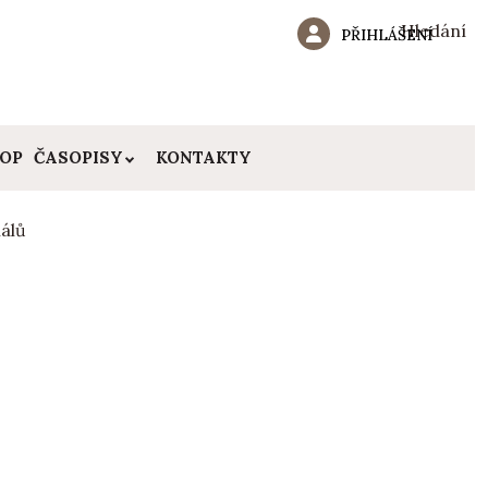
Hledání
PŘIHLÁŠENÍ
HOP
ČASOPISY
KONTAKTY
álů