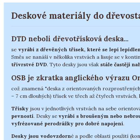
Deskové materiály do dřevos
DTD neboli dřevotřísková deska...
se
vyrábí z dřevěných třísek, které se lepí lepidlem
Směs se nanáší v několika vrstvách a lisuje se v konti
třívrstvé DVD
. Tyto desky jsou však
stále častěji n
OSB je zkratka anglického výrazu Or
což znamená "deska z orientovaných rozprostřených ve
– 7 cm dlouhých) třísek ve třech až čtyřech vrstvách,
Třísky
jsou v jednotlivých vrstvách na sebe orientov
pevnosti
. Desky se
vyrábí s broušeným nebo nebro
vyfrézované perodrážky pro dobré napojení
.
Desky jsou vodovzdorn
é a podle oblasti použití (ko