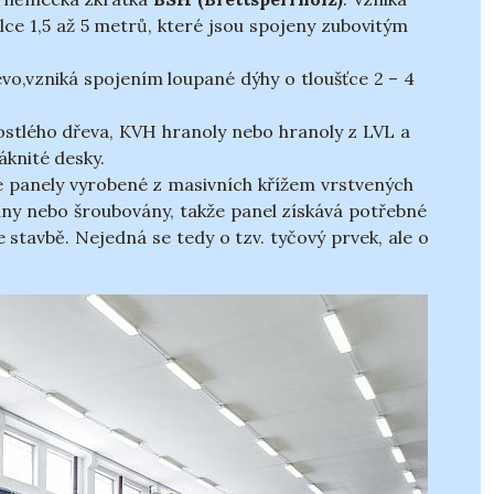
lce 1,5 až 5 metrů, které jsou spojeny zubovitým
vo,vzniká spojením loupané dýhy o tloušťce 2 – 4
rostlého dřeva, KVH hranoly nebo hranoly z LVL a
áknité desky.
 panely vyrobené z masivních křížem vrstvených
vány nebo šroubovány, takže panel získává potřebné
e stavbě. Nejedná se tedy o tzv. tyčový prvek, ale o