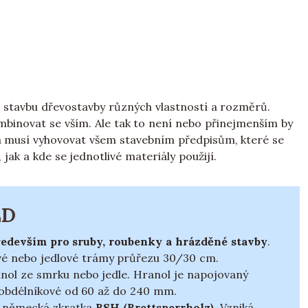
o stavbu dřevostavby různých vlastností a rozměrů.
ombinovat se vším. Ale tak to není nebo přinejmenším by
vba musí vyhovovat všem stavebním předpisům, které se
 jak a kde se jednotlivé materiály použijí.
LD
ředevším pro sruby, roubenky a hrázděné stavby
.
vé nebo jedlové trámy průřezu 30/30 cm.
nol ze smrku nebo jedle. Hranol je napojovaný
 obdélníkové od 60 až do 240 mm.
á německá zkratka
BSH (Brettsperrholz)
. Vzniká