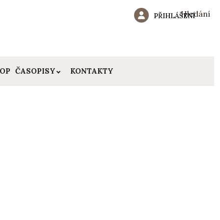
Hledání
PŘIHLÁŠENÍ
HOP
ČASOPISY
KONTAKTY