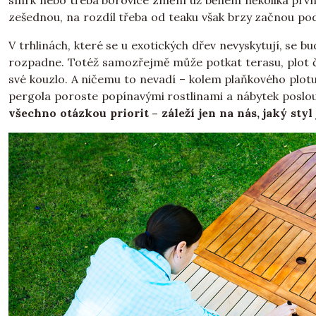
smrk nebo třeba borovice změní už během několika prvn
zešednou, na rozdíl třeba od teaku však brzy začnou pod
V trhlinách, které se u exotických dřev nevyskytují, se 
rozpadne. Totéž samozřejmě může potkat terasu, plot či
své kouzlo. A ničemu to nevadí – kolem plaňkového plotu 
pergola poroste popínavými rostlinami a nábytek poslou
všechno otázkou priorit – záleží jen na nás, jaký styl 