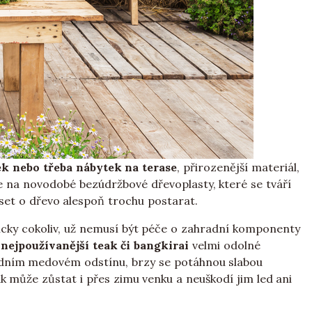
ek nebo třeba nábytek na terase
, přirozenější materiál,
 na novodobé bezúdržbové dřevoplasty, které se tváří
uset o dřevo alespoň trochu postarat.
ticky cokoliv, už nemusí být péče o zahradní komponenty
u
nejpoužívanější teak či bangkirai
velmi odolné
odním medovém odstínu, brzy se potáhnou slabou
ak může zůstat i přes zimu venku a neuškodí jim led ani