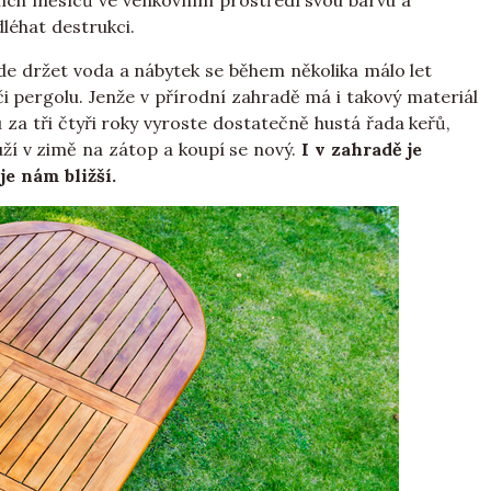
ích měsíců ve venkovním prostředí svou barvu a
léhat destrukci.
bude držet voda a nábytek se během několika málo let
 pergolu. Jenže v přírodní zahradě má i takový materiál
za tři čtyři roky vyroste dostatečně hustá řada keřů,
ží v zimě na zátop a koupí se nový.
I v zahradě je
je nám bližší.