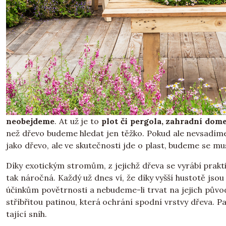
neobejdeme
. At už je to
plot či pergola, zahradní dom
než dřevo budeme hledat jen těžko. Pokud ale nevsadíme
jako dřevo, ale ve skutečnosti jde o plast, budeme se m
Díky exotickým stromům, z jejichž dřeva se vyrábí prak
tak náročná. Každý už dnes ví, že díky vyšší hustotě jso
účinkům povětrnosti a nebudeme-li trvat na jejich pův
stříbřitou patinou, která ochrání spodní vrstvy dřeva. P
tající sníh.