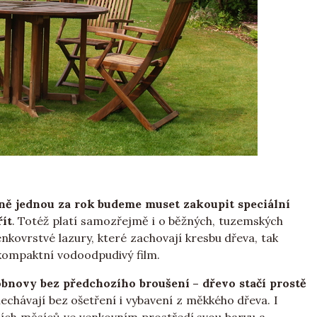
ě jednou za rok budeme muset zakoupit speciální
řít
. Totéž platí samozřejmě i o běžných, tuzemských
nkovrstvé lazury, které zachovají kresbu dřeva, tak
 kompaktní vodoodpudivý film.
obnovy bez předchozího broušení – dřevo stačí prostě
chávají bez ošetření i vybavení z měkkého dřeva. I