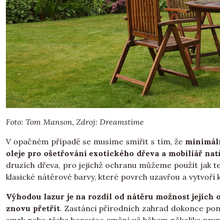
Foto: Tom Manson, Zdroj: Dreamstime
V opačném případě se musíme smířit s tím, že
minimáln
oleje pro ošetřování exotického dřeva a mobiliář nat
druzích dřeva, pro jejichž ochranu můžeme použít jak te
klasické nátěrové barvy, které povrch uzavřou a vytvoří
Výhodou lazur je na rozdíl od nátěru možnost jejich 
znovu přetřít
. Zastánci přírodních zahrad dokonce pone