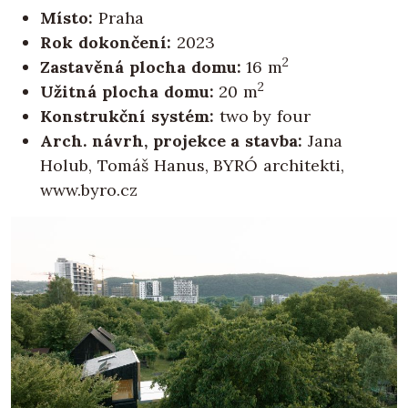
Místo:
Praha
Rok dokončení:
2023
2
Zastavěná plocha domu:
16 m
2
Užitná plocha domu:
20 m
Konstrukční systém:
two by four
Arch. návrh, projekce a stavba:
Jana
Holub, Tomáš Hanus, BYRÓ architekti,
www.byro.cz