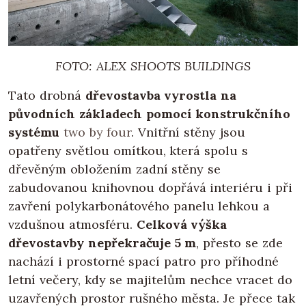
FOTO: ALEX SHOOTS BUILDINGS
Tato drobná
dřevostavba vyrostla na
původních základech pomocí konstrukčního
systému
two by four
. Vnitřní stěny jsou
opatřeny světlou omítkou, která spolu s
dřevěným obložením zadní stěny se
zabudovanou knihovnou dopřává interiéru i při
zavření polykarbonátového panelu lehkou a
vzdušnou atmosféru.
Celková výška
dřevostavby nepřekračuje 5 m
, přesto se zde
nachází i prostorné spací patro pro příhodné
letní večery, kdy se majitelům nechce vracet do
uzavřených prostor rušného města. Je přece tak