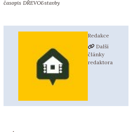
časopis DŘEVO&stavby
Redakce
Další
články
redaktora