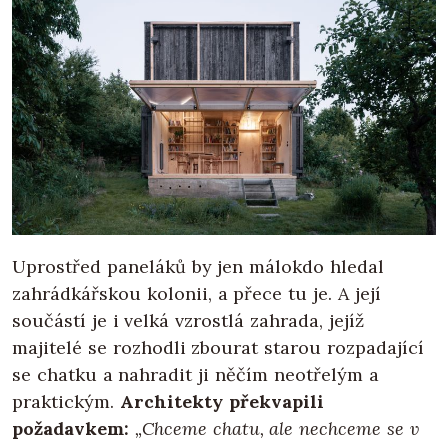
Uprostřed paneláků by jen málokdo hledal
zahrádkářskou kolonii, a přece tu je. A její
součástí je i velká vzrostlá zahrada, jejíž
majitelé se rozhodli zbourat starou rozpadající
se chatku a nahradit ji něčím neotřelým a
praktickým.
Architekty překvapili
požadavkem:
„Chceme chatu, ale nechceme se v