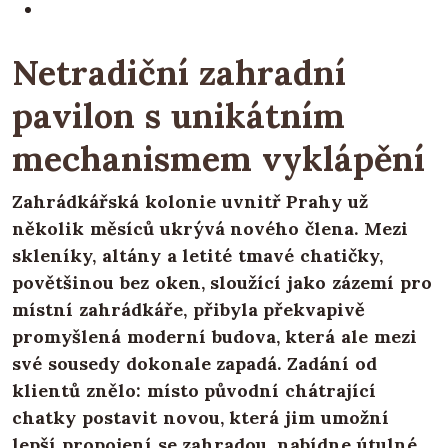
Netradiční zahradní
pavilon s unikátním
mechanismem vyklápění
Zahrádkářská kolonie uvnitř Prahy už
několik měsíců ukrývá nového člena. Mezi
skleníky, altány a letité tmavé chatičky,
povětšinou bez oken, sloužící jako zázemí pro
místní zahrádkáře, přibyla překvapivě
promyšlená moderní budova, která ale mezi
své sousedy dokonale zapadá. Zadání od
klientů znělo: místo původní chátrající
chatky postavit novou, která jim umožní
lepší propojení se zahradou, nabídne útulné