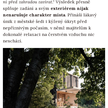
ní před zahradou zavírat."
Výsledek přesně
splňuje zadání a svým
exteriérem nijak
nenarušuje charakter místa
. Přináší lákavý
únik z městské šedi i kýžený úkryt před
nepříznivým počasím, v němž majitelům k
dokonalé relaxaci na čerstvém vzduchu nic
neschází.