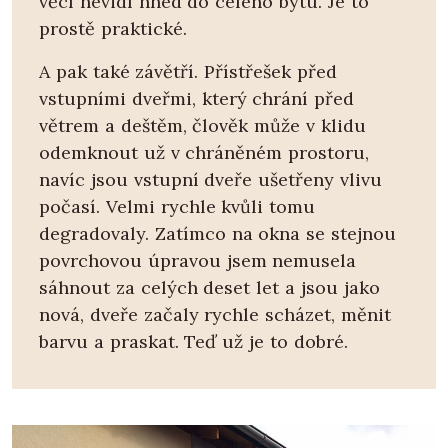
věcí nevidí hned do celého bytu. Je to
prostě praktické.
A pak také závětří. Přístřešek před
vstupními dveřmi, který chrání před
větrem a deštěm, člověk může v klidu
odemknout už v chráněném prostoru,
navíc jsou vstupní dveře ušetřeny vlivu
počasí. Velmi rychle kvůli tomu
degradovaly. Zatímco na okna se stejnou
povrchovou úpravou jsem nemusela
sáhnout za celých deset let a jsou jako
nová, dveře začaly rychle scházet, měnit
barvu a praskat. Teď už je to dobré.