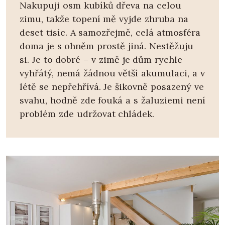
Nakupuji osm kubíků dřeva na celou
zimu, takže topení mě vyjde zhruba na
deset tisíc. A samozřejmě, celá atmosféra
doma je s ohněm prostě jiná. Nestěžuju
si. Je to dobré – v zimě je dům rychle
vyhřátý, nemá žádnou větší akumulaci, a v
létě se nepřehřívá. Je šikovně posazený ve
svahu, hodně zde fouká a s žaluziemi není
problém zde udržovat chládek.