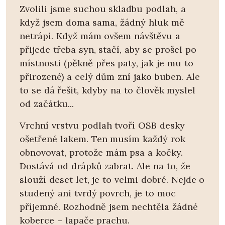
Zvolili jsme suchou skladbu podlah, a
když jsem doma sama, žádný hluk mě
netrápí. Když mám ovšem návštěvu a
přijede třeba syn, stačí, aby se prošel po
místnosti (pěkně přes paty, jak je mu to
přirozené) a celý dům zní jako buben. Ale
to se dá řešit, kdyby na to člověk myslel
od začátku...
Vrchní vrstvu podlah tvoří OSB desky
ošetřené lakem. Ten musím každý rok
obnovovat, protože mám psa a kočky.
Dostává od drápků zabrat. Ale na to, že
slouží deset let, je to velmi dobré. Nejde o
studený ani tvrdý povrch, je to moc
příjemné. Rozhodně jsem nechtěla žádné
koberce – lapače prachu.