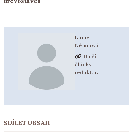
dřevostaveb
Lucie
Němcová
Další
články
redaktora
SDÍLET OBSAH