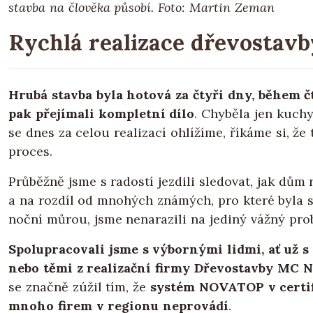
stavba na člověka působí.
Foto: Martin Zeman
Rychlá realizace dřevostavb
Hrubá stavba byla hotová za čtyři dny, během č
pak přejímali kompletní dílo
. Chyběla jen kuchy
se dnes za celou realizací ohlížíme, říkáme si, že
proces.
Průběžně jsme s radostí jezdili sledovat, jak dům 
a na rozdíl od mnohých známých, pro které byla
noční můrou, jsme nenarazili na jediný vážný pro
Spolupracovali jsme s výbornými lidmi, ať už s
nebo těmi z realizační firmy Dřevostavby MC 
se značně zúžil tím, že
systém NOVATOP v certif
mnoho firem v regionu neprovádí
.