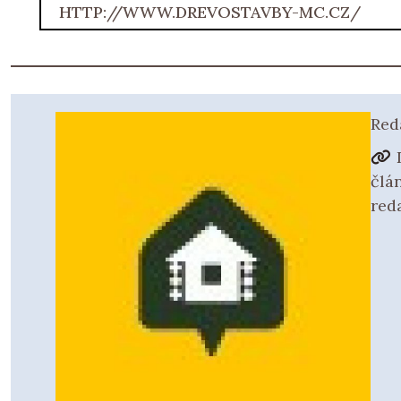
HTTP://WWW.DREVOSTAVBY-MC.CZ/
Red
člá
red