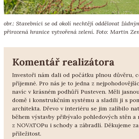
obr.: Stavebníci se od okolí nechtějí oddělovat žádným
přirozená hranice vytvořená zelení. Foto: Martin Z
Komentář realizátora
Investoři nám dali od počátku plnou důvěru, c
příjemné. Pro nás je to jedna z nejpohodovějšíc
navíc v krásném podhůří Pusteven. Měli jasno
domě i konstrukčním systému a sladili ji s po
architekta. Dřevo v interiéru se jim zalíbilo nat
během výstavby přibývalo pohledových stěn a
z NOVATOPu i schody a zábradlí. Děkujeme za
příležitost.