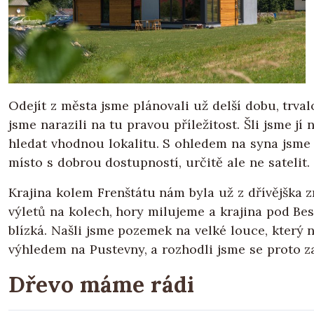
Odejít z města jsme plánovali už delší dobu, trval
jsme narazili na tu pravou příležitost. Šli jsme jí 
hledat vhodnou lokalitu. S ohledem na syna jsme c
místo s dobrou dostupností, určitě ale ne satelit.
Krajina kolem Frenštátu nám byla už z dřívějška 
výletů na kolech, hory milujeme a krajina pod Be
blízká. Našli jsme pozemek na velké louce, který 
výhledem na Pustevny, a rozhodli jsme se proto za
Dřevo máme rádi