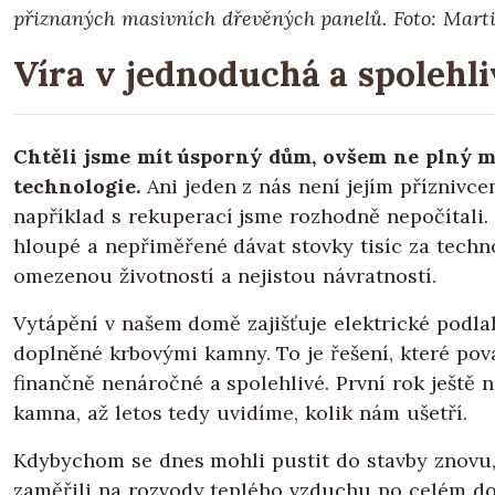
přiznaných masivních dřevěných panelů.
Foto: Mar
Víra v jednoduchá a spolehli
Chtěli jsme mít úsporný dům, ovšem ne plný 
technologie.
Ani jeden z nás není jejím příznivce
například s rekuperací jsme rozhodně nepočítali
hloupé a nepřiměřené dávat stovky tisíc za techn
omezenou životností a nejistou návratností.
Vytápění v našem domě zajišťuje elektrické podla
doplněné krbovými kamny. To je řešení, které po
finančně nenáročné a spolehlivé. První rok ještě 
kamna, až letos tedy uvidíme, kolik nám ušetří.
Kdybychom se dnes mohli pustit do stavby znovu
zaměřili na rozvody teplého vzduchu po celém do