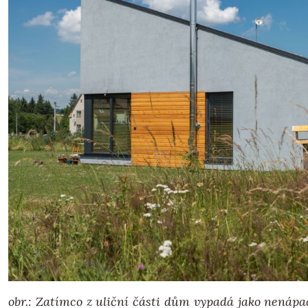
obr.: Zatímco z uliční části dům vypadá jako nenáp