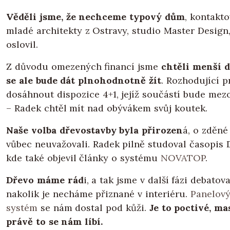
Věděli jsme, že nechceme typový dům
, kontakto
mladé architekty z Ostravy, studio Master Design, 
oslovil.
Z důvodu omezených financí jsme
chtěli menší 
se ale bude dát plnohodnotně žít
. Rozhodující p
dosáhnout dispozice 4+1, jejíž součástí bude mez
– Radek chtěl mít nad obývákem svůj koutek.
Naše volba dřevostavby byla přirozen
á, o zděné
vůbec neuvažovali. Radek pilně studoval časopis 
kde také objevil články o systému
NOVATOP
.
Dřevo máme rád
i, a tak jsme v další fázi debatov
nakolik je necháme přiznané v interiéru.
Panelový
systém
se nám dostal pod kůži.
Je to poctivé, ma
právě to se nám líbí.