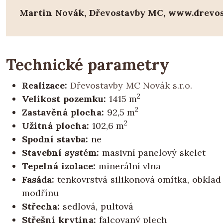
Martin Novák, Dřevostavby MC, www.drevos
Technické parametry
Realizace:
Dřevostavby MC Novák s.r.o.
2
Velikost pozemku:
1415 m
2
Zastavěná plocha:
92,5 m
2
Užitná plocha:
102,6 m
Spodní stavba:
ne
Stavební systém:
masivní panelový skelet
Tepelná izolace:
minerální vlna
Fasáda:
tenkovrstvá silikonová omítka, obklad
modřínu
Střecha:
sedlová, pultová
Střešní krytina:
falcovaný plech