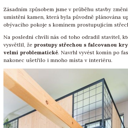
Zásadním způsobem jsme v průběhu stavby změni
umístění kamen, která byla původně plánována u
obývacího pokoje s komínem prostupujícím střec
Na poslední chvíli nás od toho odradil stavitel, k
vysvětlil, že
prostupy střechou s falcovanou kry
velmi problematické
. Navrhl vyvést komín po fa
nakonec ušetřilo i mnoho místa v interiéru.