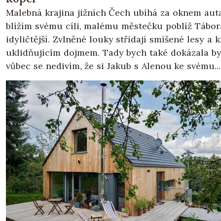
Malebná krajina jižních Čech ubíhá za oknem auta
blížím svému cíli, malému městečku poblíž Tábora
idyličtější. Zvlněné louky střídají smíšené lesy a 
uklidňujícím dojmem. Tady bych také dokázala byd
vůbec se nedivím, že si Jakub s Alenou ke svému...