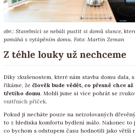
obr.: Stavebníci se nebáli pustit si domů slunce, kte
pomáhá s vytápěním domu.
Foto: Martin Zeman
Z téhle louky už nechceme
Díky zkušenostem, které nám stavba domu dala, s
říkáme, že
člověk bude vědět, co přesně chce a
třetího domu
. Mohli jsme si více pohrát se zvuko
vnitřních příček
.
Pokud ji necháte pouze na neizolovaných dřevěný
to z hlediska komfortu bydlení málo. Nakonec to je
co bychom s odstupem času hodnotili jako větší 