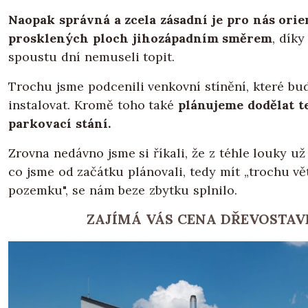
Naopak správná a zcela zásadní je pro nás orie
prosklených ploch jihozápadním směrem
, díky
spoustu dní nemuseli topit.
Trochu jsme podcenili venkovní stínění, které b
instalovat. Kromě toho také
plánujeme dodělat t
parkovací stání.
Zrovna nedávno jsme si říkali, že z téhle louky u
co jsme od začátku plánovali, tedy mít „trochu vět
pozemku", se nám beze zbytku splnilo.
ZAJÍMÁ VÁS CENA DŘEVOSTAV