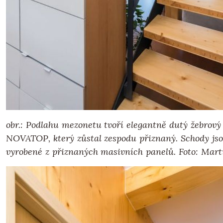
obr.: Podlahu mezonetu tvoří elegantně dutý žebrový
NOVATOP, který zůstal zespodu přiznaný. Schody jso
vyrobené z přiznaných masivních panelů.
Foto: Mar