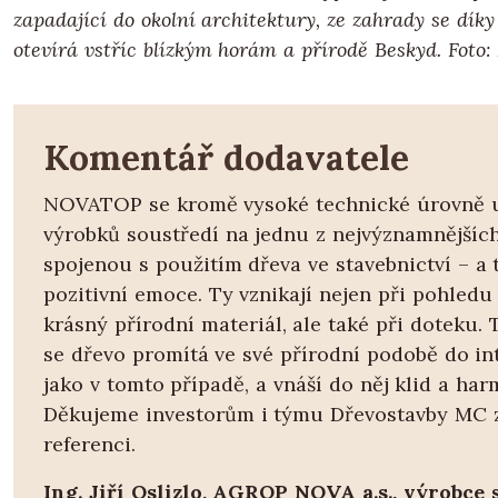
zapadající do okolní architektury, ze zahrady se dík
otevírá vstříc blízkým horám a přírodě Beskyd.
Foto
Komentář dodavatele
NOVATOP se kromě vysoké technické úrovně 
výrobků soustředí na jednu z nejvýznamnějšíc
spojenou s použitím dřeva ve stavebnictví – a 
pozitivní emoce. Ty vznikají nejen při pohledu
krásný přírodní materiál, ale také při doteku. 
se dřevo promítá ve své přírodní podobě do in
jako v tomto případě, a vnáší do něj klid a har
Děkujeme investorům i týmu Dřevostavby MC 
referenci.
Ing. Jiří Oslizlo, AGROP NOVA a.s., výrobce