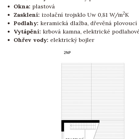
Okna:
plastová
2
Zasklení:
izolační trojsklo Uw 0,81 W/m
K
Podlahy:
keramická dlažba, dřevěná plovoucí
Vytápění:
krbová kamna, elektrické podlahov
Ohřev vody:
elektrický bojler