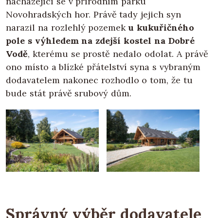
nacházející se v přírodním parku
Novohradských hor. Právě tady jejich syn
narazil na rozlehlý pozemek
u kukuřičného
pole s výhledem na zdejší kostel na Dobré
Vodě
, kterému se prostě nedalo odolat. A právě
ono místo a blízké přátelství syna s vybraným
dodavatelem nakonec rozhodlo o tom, že tu
bude stát právě srubový dům.
Správný výběr dodavatele