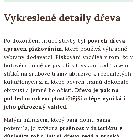
Vykreslené detaily dřeva
Po dokončení hrubé stavby byl
povrch dřeva
upraven pískováním
, které používá výhradně
vybraný dodavatel. Pískování spočívá v tom, že v
hotovém domě se pistolí s tryskou pod tlakem
stříká na srubové trámy abrazivo z rozemletých
kukuřičných zrn, které povrch trámů dokonale
obrousí a jemně ho očistí.
Dřevo je pak na
pohled mnohem plastičtější a lépe vyniká i
jeho přirozený vzhled
.
Malým mínusem, který paní domu sama
potvrdila, je zvýšená
prašnost v interiéru v
důsledku toho, jak si dřevo sedá a praská
.