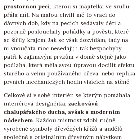
prostornou pecí
, kterou si majitelka ve srubu
přála mít. Na malou chvíli mě to vrací do
dávných dob, kdy na pecích sedávaly děti a
pozorně poslouchaly pohádky a pověsti, které
se šířily krajem. Jak se však dozvídám, tady na
ni vnoučata moc nesedají; i tak bezpochyby
patří k zajímavým prvkům v domě stejně jako
podlaha, která měla svou úpravou docílit efektu
starého a velmi používaného dřeva, nebo replika
prvních mechanických hodin visících na stěně.
Celkově si v sobě interiér, se kterým pomáhala
interiérová designérka,
zachovává
chalupářského ducha, avšak s moderním
nádechem
. Každou místnost zdobí ručně
vyrobené symboly dřevěných křížů a andělů
společně s originálním dřevěným nábytkem