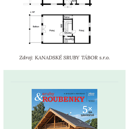
Zdroj: KANADSKÉ SRUBY TÁBOR s.r.o.