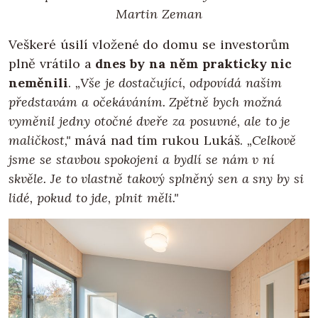
Martin Zeman
Veškeré úsilí vložené do domu se investorům
plně vrátilo a
dnes by na něm prakticky nic
neměnili
.
„Vše je dostačující, odpovídá našim
představám a očekáváním. Zpětně bych možná
vyměnil jedny otočné dveře za posuvné, ale to je
maličkost,"
mává nad tím rukou Lukáš.
„Celkově
jsme se stavbou spokojeni a bydlí se nám v ní
skvěle. Je to vlastně takový splněný sen a sny by si
lidé, pokud to jde, plnit měli."