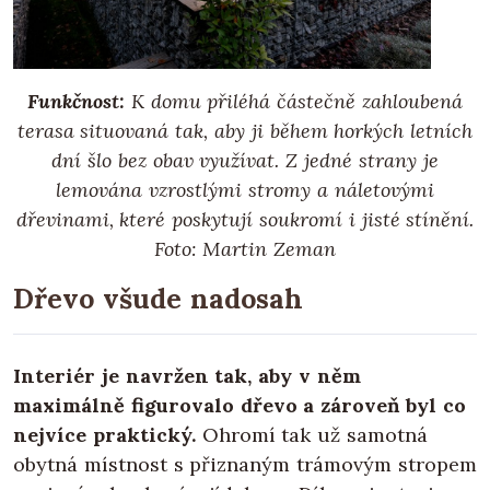
Funkčnost:
K domu přiléhá částečně zahloubená
terasa situovaná tak, aby ji během horkých letních
dní šlo bez obav využívat. Z jedné strany je
lemována vzrostlými stromy a náletovými
dřevinami, které poskytují soukromí i jisté stínění.
Foto: Martin Zeman
Dřevo všude nadosah
Interiér je navržen tak, aby v něm
maximálně figurovalo dřevo a zároveň byl co
nejvíce praktický.
Ohromí tak už samotná
obytná místnost s přiznaným trámovým stropem