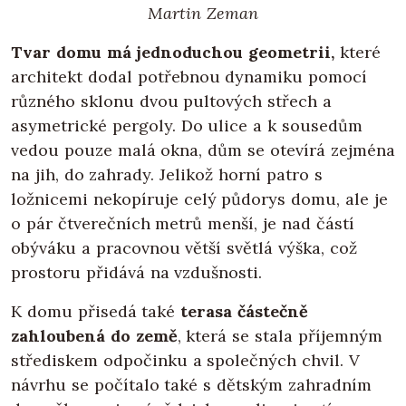
Martin Zeman
Tvar domu má jednoduchou geometrii,
které
architekt dodal potřebnou dynamiku pomocí
různého sklonu dvou pultových střech a
asymetrické pergoly. Do ulice a k sousedům
vedou pouze malá okna, dům se otevírá zejména
na jih, do zahrady. Jelikož horní patro s
ložnicemi nekopíruje celý půdorys domu, ale je
o pár čtverečních metrů menší, je nad částí
obýváku a pracovnou větší světlá výška, což
prostoru přidává na vzdušnosti.
K domu přisedá také
terasa částečně
zahloubená do země
, která se stala příjemným
střediskem odpočinku a společných chvil. V
návrhu se počítalo také s dětským zahradním