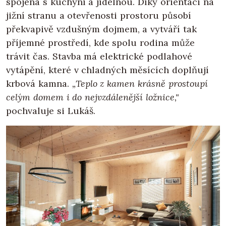
spojená s kuchyní a jídelnou. Díky orientaci na
jižní stranu a otevřenosti prostoru působí
překvapivě vzdušným dojmem, a vytváří tak
příjemné prostředí, kde spolu rodina může
trávit čas. Stavba má elektrické podlahové
vytápění, které v chladných měsících doplňují
krbová kamna.
„Teplo z kamen krásně prostoupí
celým domem i do nejvzdálenější ložnice,"
pochvaluje si Lukáš.