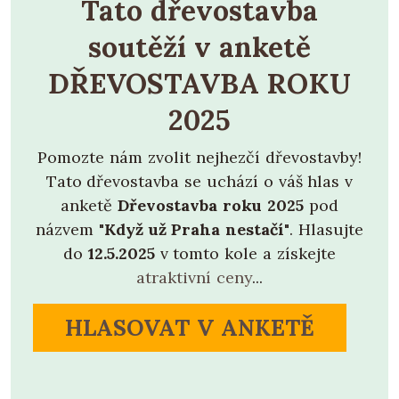
Tato dřevostavba
soutěží v anketě
DŘEVOSTAVBA ROKU
2025
Pomozte nám zvolit nejhezčí dřevostavby!
Tato dřevostavba se uchází o váš hlas v
anketě
Dřevostavba roku 2025
pod
názvem
"Když už Praha nestačí"
. Hlasujte
do
12.5.2025
v tomto kole a získejte
atraktivní ceny
...
HLASOVAT V ANKETĚ