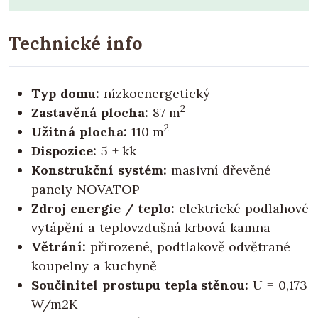
Technické info
Typ domu:
nízkoenergetický
2
Zastavěná plocha:
87 m
2
Užitná plocha:
110 m
Dispozice:
5 + kk
Konstrukční systém:
masivní dřevěné
panely NOVATOP
Zdroj energie / teplo:
elektrické podlahové
vytápění a teplovzdušná krbová kamna
Větrání:
přirozené, podtlakově odvětrané
koupelny a kuchyně
Součinitel prostupu tepla stěnou:
U = 0,173
W/m2K