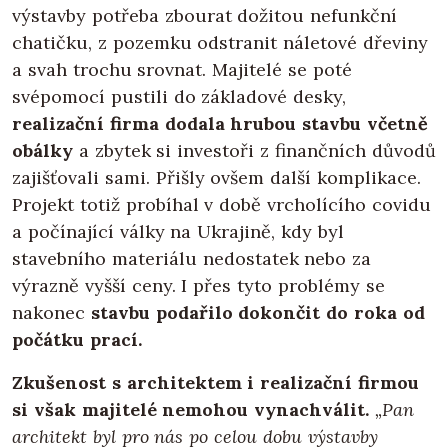
výstavby potřeba zbourat dožitou nefunkční
chatičku, z pozemku odstranit náletové dřeviny
a svah trochu srovnat. Majitelé se poté
svépomocí pustili do základové desky,
realizační firma dodala hrubou stavbu včetně
obálky
a zbytek si investoři z finančních důvodů
zajišťovali sami. Přišly ovšem další komplikace.
Projekt totiž probíhal v době vrcholícího covidu
a počínající války na Ukrajině, kdy byl
stavebního materiálu nedostatek nebo za
výrazně vyšší ceny. I přes tyto problémy se
nakonec
stavbu podařilo dokončit do roka od
počátku prací.
Zkušenost s architektem i realizační firmou
si však majitelé nemohou vynachválit.
„Pan
architekt byl pro nás po celou dobu výstavby