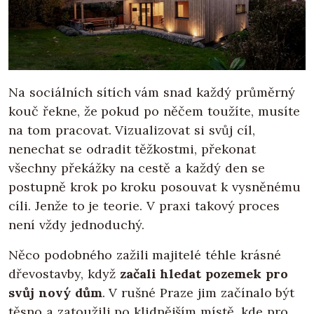
Na sociálních sítích vám snad každý průměrný
kouč řekne, že pokud po něčem toužíte, musíte
na tom pracovat. Vizualizovat si svůj cíl,
nenechat se odradit těžkostmi, překonat
všechny překážky na cestě a každý den se
postupně krok po kroku posouvat k vysněnému
cíli. Jenže to je teorie. V praxi takový proces
není vždy jednoduchý.
Něco podobného zažili majitelé téhle krásné
dřevostavby, když
začali hledat pozemek pro
svůj nový dům
. V rušné Praze jim začínalo být
těsno a zatoužili po klidnějším místě, kde pro