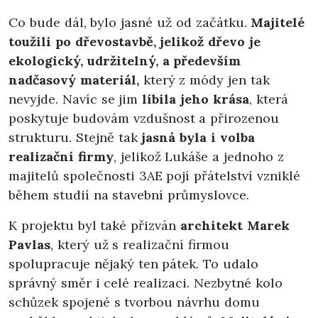
Co bude dál, bylo jasné už od začátku.
Majitelé
toužili po dřevostavbě, jelikož dřevo je
ekologický, udržitelný, a především
nadčasový materiál,
který z módy jen tak
nevyjde. Navíc se jim
líbila jeho krása
, která
poskytuje budovám vzdušnost a přirozenou
strukturu. Stejně tak
jasná byla i volba
realizační firmy
, jelikož Lukáše a jednoho z
majitelů společnosti 3AE pojí přátelství vzniklé
během studií na stavební průmyslovce.
K projektu byl také přizván
architekt Marek
Pavlas
, který už s realizační firmou
spolupracuje nějaký ten pátek. To udalo
správný směr i celé realizaci. Nezbytné kolo
schůzek spojené s tvorbou návrhu domu