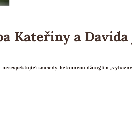
ba Kateřiny a Davida
žli nerespektující sousedy, betonovou džungli a „vyhazo