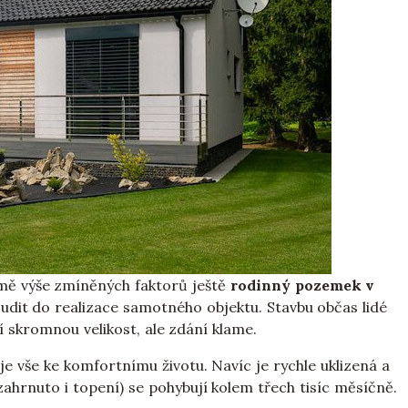
mě výše zmíněných faktorů ještě
rodinný pozemek v
udit do realizace samotného objektu. Stavbu občas lidé
 skromnou velikost, ale zdání klame.
 vše ke komfortnímu životu. Navíc je rychle uklizená a
zahrnuto i topení) se pohybují kolem třech tisíc měsíčně.