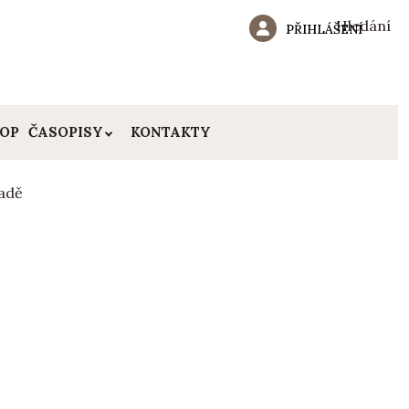
Hledání
PŘIHLÁŠENÍ
HOP
ČASOPISY
KONTAKTY
adě