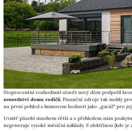
Stoprocentní rozhodnutí stavět nový dům podpořil kro
sousedství domu rodičů.
Finanční zdroje tak mohly pro
na první pohled s humorem hodnotí jako „garáž" pro její
Uvnitř působí mnohem větší a s přehledem nám poskytuje
negeneruje vysoké měsíční náklady. S elektřinou (kde je 