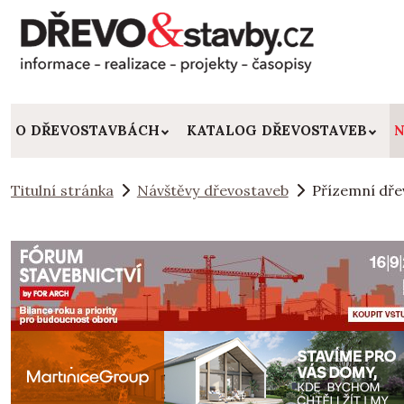
O DŘEVOSTAVBÁCH
KATALOG DŘEVOSTAVEB
N
Titulní stránka
Návštěvy dřevostaveb
Přízemní dře