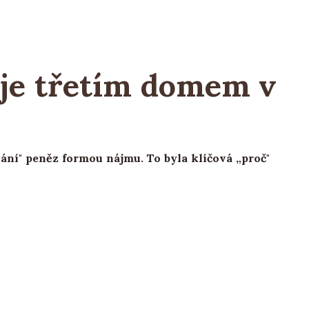
 je třetím domem v
vání" peněz formou nájmu. To byla klíčová „proč"