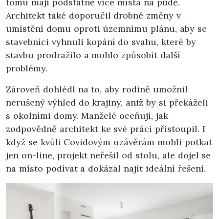
tomu mají podstatně více místa na půdě.
Architekt také doporučil drobné změny v
umístění domu oproti územnímu plánu, aby se
stavebníci vyhnuli kopání do svahu, které by
stavbu prodražilo a mohlo způsobit další
problémy.
Zároveň dohlédl na to, aby rodině umožnil
nerušený výhled do krajiny, aniž by si překáželi
s okolními domy. Manželé oceňují, jak
zodpovědně architekt ke své práci přistoupil. I
když se kvůli Covidovým uzávěrám mohli potkat
jen on-line, projekt neřešil od stolu, ale dojel se
na místo podívat a dokázal najít ideální řešení.