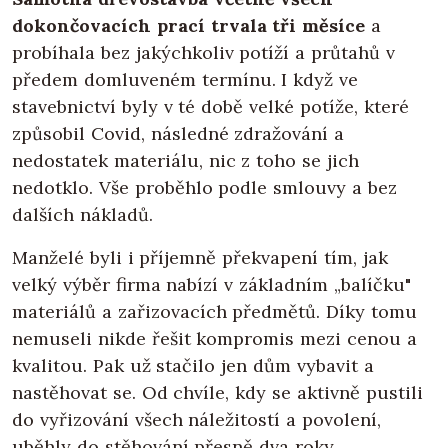
dokončovacích prací trvala tři měsíce
a
probíhala bez jakýchkoliv potíží a průtahů v
předem domluveném termínu. I když ve
stavebnictví byly v té době velké potíže, které
způsobil Covid, následné zdražování a
nedostatek materiálu, nic z toho se jich
nedotklo. Vše proběhlo podle smlouvy a bez
dalších nákladů.
Manželé byli i příjemně překvapení tím, jak
velký výběr firma nabízí v základním „balíčku"
materiálů a zařizovacích předmětů. Díky tomu
nemuseli nikde řešit kompromis mezi cenou a
kvalitou. Pak už stačilo jen dům vybavit a
nastěhovat se. Od chvíle, kdy se aktivně pustili
do vyřizování všech náležitostí a povolení,
uběhly do stěhování přesně dva roky.