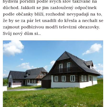
bydlení pořídili podle svých slov takzvaně na
důchod. Jakkoli se jim zasloužený odpočinek
podle občanky blíží, rozhodně nevypadají na to,
že by se za pár let usadili do křesla a nechali se
zajmout podbízivou modří televizní obrazovky.
Svůj nový dům si...