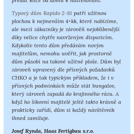
předat klíče od domu k nastěhování.
Typový dům Rapido 2-81
patří užitnou
plochou k nejmenším 4+kk, které nabízíme,
ale mezi zákazníky je zárověň nejoblíbenější
díky velice chytře navrženým dispozicím.
Kdykoliv tento dům předávám novým
majitelům, nemohu uvěřit, jak prostorně
dům působí na takové užitné ploše. Dům byl
zároveň upravený dle přísných požadavků
CHKO a je tak typickým příkladem, že i v
přísných podmínkách může stát bungalov,
který zároveň zapadá do krajinného rázu. A
když ho šikovní majitelé ještě takto krásně a
prakticky zařídí, dům si každý návštěvník
ihned zamiluje.
Josef Rynda, Haas Fertigbau s.r.o.