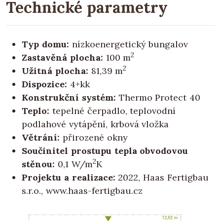
Technické parametry
Typ domu:
nízkoenergetický bungalov
2
Zastavěná plocha:
100 m
2
Užitná plocha:
81,39 m
Dispozice:
4+kk
Konstrukční systém:
Thermo Protect 40
Teplo:
tepelné čerpadlo, teplovodní
podlahové vytápění, krbová vložka
Větrání:
přirozené okny
Součinitel prostupu tepla obvodovou
2
stěnou:
0,1 W/m
K
Projektu a realizace:
2022, Haas Fertigbau
s.r.o., www.haas-fertigbau.cz