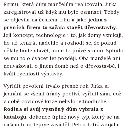
Firmu, která dům manželům realizovala, Jirka
zaregistroval už když mu bylo osmnáct. Tehdy
se objevila na českém trhu a jako
jedna z
prvních firem tu začala stavět dřevostavby
.
Její koncept, technologie i to, jak domy vznikají,
ho už tenkrát nadchlo a rozhodl se, že pokud
někdy bude stavět, bude to právě s nimi. Splnilo
se mu to o dvacet let později. Oba manželé ani
neuvažovali o jiném domě než o dřevostavbě, i
kvůli rychlosti výstavby.
Vyřídit povolení trvalo přesně rok. Jirka si
jednání se všemi úřady poctivě vyřídil sám, což
v době covidové krize nebylo jednoduché.
Rodina si svůj vysněný dům vybrala z
katalogu
, dokonce úplně nový typ, který se na
našem trhu teprve zaváděl. Petru totiž zaujala