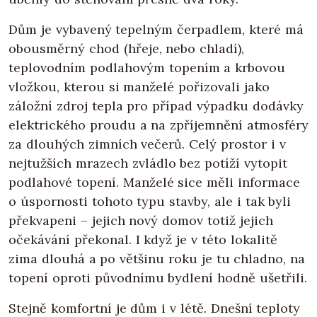
Dům je vybavený tepelným čerpadlem, které má
obousměrný chod (hřeje, nebo chladí),
teplovodním podlahovým topením a krbovou
vložkou, kterou si manželé pořizovali jako
záložní zdroj tepla pro případ výpadku dodávky
elektrického proudu a na zpříjemnění atmosféry
za dlouhých zimních večerů. Celý prostor i v
nejtužších mrazech zvládlo bez potíží vytopit
podlahové topení. Manželé sice měli informace
o úspornosti tohoto typu stavby, ale i tak byli
překvapeni – jejich nový domov totiž jejich
očekávání překonal. I když je v této lokalitě
zima dlouhá a po většinu roku je tu chladno, na
topení oproti původnímu bydlení hodně ušetřili.
Stejně komfortní je dům i v létě. Dnešní teploty