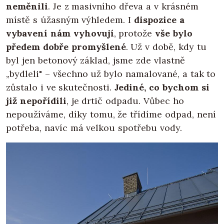
neměnili
. Je z masivního dřeva a v krásném
místě s úžasným výhledem. I
dispozice a
vybavení nám vyhovují
, protože
vše bylo
předem dobře promyšlené
. Už v době, kdy tu
byl jen betonový základ, jsme zde vlastně
„bydleli" – všechno už bylo namalované, a tak to
zůstalo i ve skutečnosti.
Jediné, co bychom si
již nepořídili
, je drtič odpadu. Vůbec ho
nepoužíváme, díky tomu, že třídíme odpad, není
potřeba, navíc má velkou spotřebu vody.