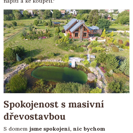
napití a ke koupeli."
Spokojenost s masivní
dřevostavbou
S domem
jsme spokojeni, nic bychom