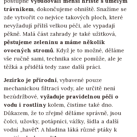
postupně
vybudovali menší hřiště s umělým
trávníkem
, dokončujeme ohniště. Snažíme se
zde vytvořit co nejvíce takových ploch, které
nevyžadují příliš velkou péči, ale vypadají
pěkně. Malá část zahrady je také užitková,
pěstujeme zeleninu a máme několik
ovocných stromů
. Když je to možné, děláme
vše ručně sami, technika sice pomůže, ale je
těžká a přidělá tedy zase další práci.
Jezírko je přírodní
, vybavené pouze
mechanickou filtrací vody, ale určitě není
bezúdržbové,
vyžaduje pravidelnou péči o
vodu i rostliny
kolem, čistíme také dno.
Důkazem, že to zřejmě děláme správně, jsou
čolci, užovky, potápníci, vážky, šídla a další
vodní „havěť". A hladina láká různé ptáky k