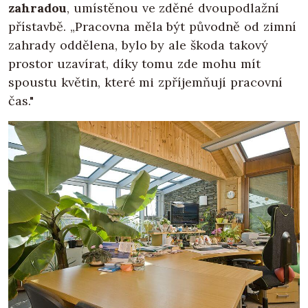
zahradou
, umístěnou ve zděné dvoupodlažní
přístavbě. „Pracovna měla být původně od zimní
zahrady oddělena, bylo by ale škoda takový
prostor uzavírat, díky tomu zde mohu mít
spoustu květin, které mi zpříjemňují pracovní
čas."