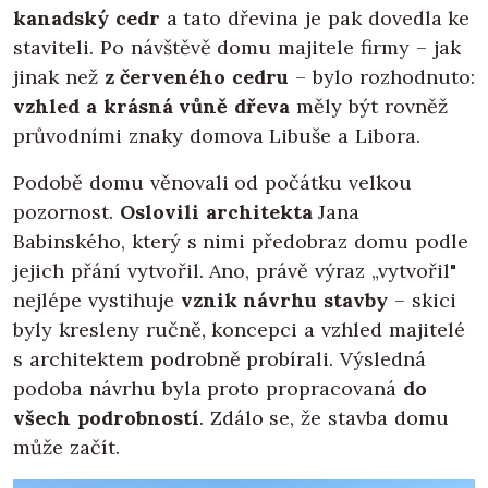
kanadský cedr
a tato dřevina je pak dovedla ke
staviteli. Po návštěvě domu majitele firmy – jak
jinak než
z červeného cedru
– bylo rozhodnuto:
vzhled a krásná vůně dřeva
měly být rovněž
průvodními znaky domova Libuše a Libora.
Podobě domu věnovali od počátku velkou
pozornost.
Oslovili architekta
Jana
Babinského, který s nimi předobraz domu podle
jejich přání vytvořil. Ano, právě výraz „vytvořil"
nejlépe vystihuje
vznik návrhu stavby
– skici
byly kresleny ručně, koncepci a vzhled majitelé
s architektem podrobně probírali. Výsledná
podoba návrhu byla proto propracovaná
do
všech podrobností
. Zdálo se, že stavba domu
může začít.