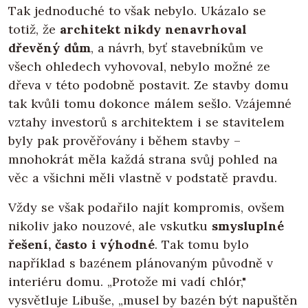
Tak jednoduché to však nebylo. Ukázalo se
totiž, že
architekt nikdy nenavrhoval
dřevěný dům
, a návrh, byť stavebníkům ve
všech ohledech vyhovoval, nebylo možné ze
dřeva v této podobně postavit. Ze stavby domu
tak kvůli tomu dokonce málem sešlo. Vzájemné
vztahy investorů s architektem i se stavitelem
byly pak prověřovány i během stavby –
mnohokrát měla každá strana svůj pohled na
věc a všichni měli vlastně v podstatě pravdu.
Vždy se však podařilo najít kompromis, ovšem
nikoliv jako nouzové, ale vskutku
smysluplné
řešení, často i výhodné
. Tak tomu bylo
například s bazénem plánovaným původně v
interiéru domu. „Protože mi vadí chlór,"
vysvětluje Libuše, „musel by bazén být napuštěn