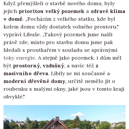
Když přemýšleli o stavbě nového domu, byly
jejich
prioritou velký pozemek
a
zdravé klima
v domě
. „Pocházím z velkého statku, kde byl
kolem domu vždy dostatek volného prostoru,"
vypráví Libuše. „Takový pozemek jsme našli
právě zde, místo pro stavbu domu jsme pak
hledali s proutkařem v souladu se správnými
toky energie
. A stejně jako pozemek, i dům měl
být
prostorný, vzdušný
, a navíc též
z
masivního dřeva
. Líbily se mi současné a
moderní dřevěné domy
, určitě nemělo jít o
roubenku s malými okny, jaké jsou v tomto kraji
obvyklé."