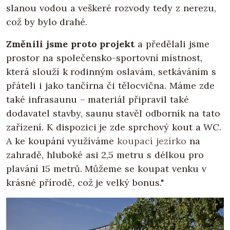
slanou vodou a veškeré rozvody tedy z nerezu,
což by bylo drahé.
Změnili jsme proto projekt
a předělali jsme
prostor na společensko-sportovní místnost,
která slouží k rodinným oslavám, setkáváním s
přáteli i jako tančírna či tělocvična. Máme zde
také infrasaunu – materiál připravil také
dodavatel stavby, saunu stavěl odborník na tato
zařízení. K dispozici je zde sprchový kout a WC.
A ke koupání využíváme
koupací jezírko
na
zahradě, hluboké asi 2,5 metru s délkou pro
plavání 15 metrů. Můžeme se koupat venku v
krásné přírodě, což je velký bonus."