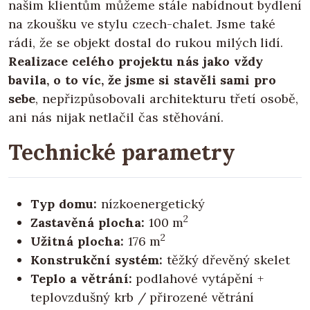
našim klientům můžeme stále nabídnout bydlení
na zkoušku ve stylu czech-chalet. Jsme také
rádi, že se objekt dostal do rukou milých lidí.
Realizace celého projektu nás jako vždy
bavila, o to víc, že jsme si stavěli sami pro
sebe
, nepřizpůsobovali architekturu třetí osobě,
ani nás nijak netlačil čas stěhování.
Technické parametry
Typ domu:
nízkoenergetický
2
Zastavěná plocha:
100 m
2
Užitná plocha:
176 m
Konstrukční systém:
těžký dřevěný skelet
Teplo a větrání:
podlahové vytápění +
teplovzdušný krb / přirozené větrání