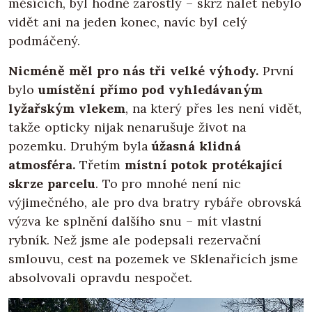
měsících, byl hodně zarostlý – skrz nálet nebylo
vidět ani na jeden konec, navíc byl celý
podmáčený.
Nicméně měl pro nás tři velké výhody.
První
bylo
umístění přímo pod vyhledávaným
lyžařským vlekem
, na který přes les není vidět,
takže opticky nijak nenarušuje život na
pozemku. Druhým byla
úžasná klidná
atmosféra.
Třetím
místní potok protékající
skrze parcelu
. To pro mnohé není nic
výjimečného, ale pro dva bratry rybáře obrovská
výzva ke splnění dalšího snu – mít vlastní
rybník. Než jsme ale podepsali rezervační
smlouvu, cest na pozemek ve Sklenařicích jsme
absolvovali opravdu nespočet.