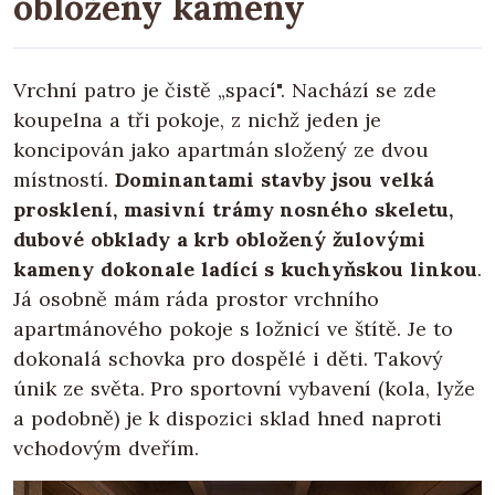
obložený kameny
Vrchní patro je čistě „spací". Nachází se zde
koupelna a tři pokoje, z nichž jeden je
koncipován jako apartmán složený ze dvou
místností.
Dominantami stavby jsou velká
prosklení, masivní trámy nosného skeletu,
dubové obklady a krb obložený žulovými
kameny dokonale ladící s kuchyňskou linkou
.
Já osobně mám ráda prostor vrchního
apartmánového pokoje s ložnicí ve štítě. Je to
dokonalá schovka pro dospělé i děti. Takový
únik ze světa. Pro sportovní vybavení (kola, lyže
a podobně) je k dispozici sklad hned naproti
vchodovým dveřím.