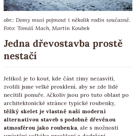
obr.: Domy musí pojmout i několik rodin současně.
Foto: Tomáš Mach, Martin Koubek
Jedna dřevostavba prostě
nestačí
Jelikož je to kout, kde část zimy nezasvítí,
zvolili jsme velké prosklení, aby se zde lidé
necítili ponuře. Ačkoliv jsou pro tuto oblast po
architektonické stránce typické roubenky,
těžký skelet je vlastně naší moderní
alternativou staveb s podobně dřevěnou
atmosférou jako roubenka
, ale s možností
umístění velkého prosklení a dodržení