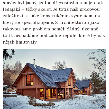
stavby byl jasný, jedině dřevostavba a nejen tak
ledajaká –
těžký skelet
. Je totiž naší srdcovou
záležitostí a také konstrukčním systémem, na
který se specializujeme. S architekturou jako
takovou jsme problém neměli žádný, územně
totiž nespadáme pod žádné regule, které by nás
nějak limitovaly.