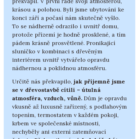
překvapil. V první řadě svojí atmosférou,
krásou a polohou. Byli jsme ubytováni ke
konci září a počasí nám skutečně vyšlo.
To se nádherně odrazilo i uvnitř domu,
protože přízemí je hodně prosklené, a tím
pádem krásně prosvětlené. Pronikající
sluníčko v kombinaci s dřevěným
interiérem uvnitř vytvářelo opravdu
nádhernou a poklidnou atmosféru.
Určitě nás překvapilo,
jak příjemně jsme
se v dřevostavbě cítili – útulná
atmosféra, vzduch, vůně.
Dům je opravdu
vkusně až luxusně zařízený, s podlahovým
topením, termostatem v každém pokoji,
krbem ve společenské místnosti,
nechyběly ani externí zatemňovací