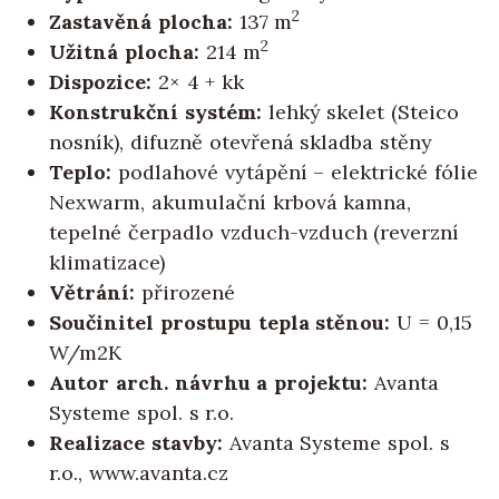
2
Zastavěná plocha:
137 m
2
Užitná plocha:
214 m
Dispozice:
2× 4 + kk
Konstrukční systém:
lehký skelet (Steico
nosník), difuzně otevřená skladba stěny
Teplo:
podlahové vytápění – elektrické fólie
Nexwarm, akumulační krbová kamna,
tepelné čerpadlo vzduch-vzduch (reverzní
klimatizace)
Větrání:
přirozené
Součinitel prostupu tepla stěnou:
U = 0,15
W/m2K
Autor arch. návrhu a projektu:
Avanta
Systeme spol. s r.o.
Realizace stavby:
Avanta Systeme spol. s
r.o., www.avanta.cz