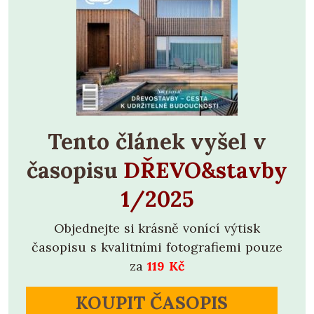
Tento článek vyšel v
časopisu
DŘEVO&stavby
1/2025
Objednejte si krásně vonící výtisk
časopisu s kvalitními fotografiemi pouze
za
119 Kč
KOUPIT ČASOPIS