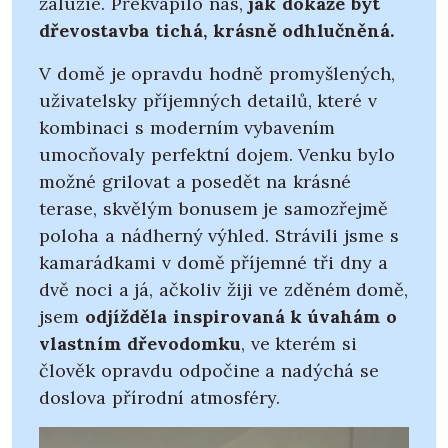
žaluzie. Překvapilo nás,
jak dokáže být
dřevostavba tichá, krásně odhlučněná.
V domě je opravdu hodně promyšlených,
uživatelsky příjemných detailů, které v
kombinaci s moderním vybavením
umocňovaly perfektní dojem. Venku bylo
možné grilovat a posedět na krásné
terase, skvělým bonusem je samozřejmě
poloha a nádherný výhled. Strávili jsme s
kamarádkami v domě příjemné tři dny a
dvě noci a já, ačkoliv žiji ve zděném domě,
jsem
odjížděla inspirovaná k úvahám o
vlastním dřevodomku
, ve kterém si
člověk opravdu odpočine a nadýchá se
doslova přírodní atmosféry.