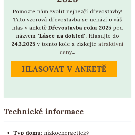
Pomozte nám zvolit nejhezčí dřevostavby!
Tato vzorová dřevostavba se uchází o váš
hlas v anketě
Dřevostavba roku 2025
pod
názvem
"Lásce na dohled"
. Hlasujte do
24.3.2025
v tomto kole a získejte
atraktivní
ceny
...
HLASOVAT V ANKETĚ
Technické informace
Typ domu:
nízkoenergetický