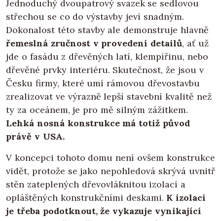
Jednoduchý dvoupatrový svazek se sedlovou
střechou se co do výstavby jeví snadným.
Dokonalost této stavby ale demonstruje hlavně
řemeslná zručnost v provedení detailů
, ať už
jde o fasádu z dřevěných latí, klempířinu, nebo
dřevěné prvky interiéru. Skutečnost, že jsou v
Česku firmy, které umí rámovou dřevostavbu
zrealizovat ve výrazně lepší stavební kvalitě než
ty za oceánem, je pro mě silným zážitkem.
Lehká nosná konstrukce má totiž původ
právě v USA.
V koncepci tohoto domu není ovšem konstrukce
vidět, protože se jako nepohledová skrývá uvnitř
stěn zateplených dřevovláknitou izolací a
opláštěných konstrukčními deskami.
K izolaci
je třeba podotknout, že vykazuje vynikající