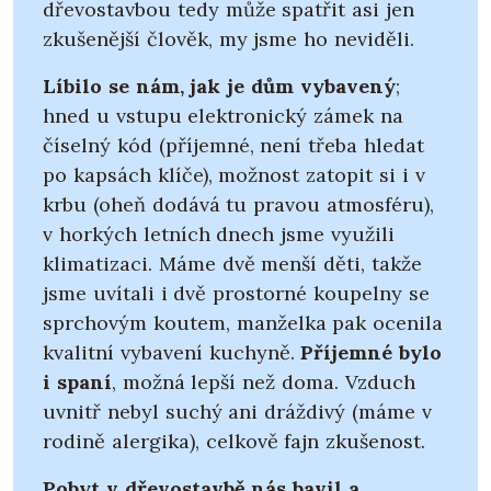
dřevostavbou tedy může spatřit asi jen
zkušenější člověk, my jsme ho neviděli.
Líbilo se nám, jak je dům vybavený
;
hned u vstupu elektronický zámek na
číselný kód (příjemné, není třeba hledat
po kapsách klíče), možnost zatopit si i v
krbu (oheň dodává tu pravou atmosféru),
v horkých letních dnech jsme využili
klimatizaci. Máme dvě menší děti, takže
jsme uvítali i dvě prostorné koupelny se
sprchovým koutem, manželka pak ocenila
kvalitní vybavení kuchyně.
Příjemné bylo
i spaní
, možná lepší než doma. Vzduch
uvnitř nebyl suchý ani dráždivý (máme v
rodině alergika), celkově fajn zkušenost.
Pobyt v dřevostavbě nás bavil a