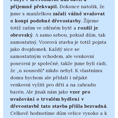
příjemně překvapil.
Dokonce natolik, že
jsme s manželkou
začali vážně uvažovat
o koupi podobné dřevostavby
. Žijeme
totiž zatím ve zděném bytě a
rozdíl je
obrovský
. A samo sebou, pokud dům, tak
samostatný. Vzorová stavba je totiž pojata
jako dvojdomek. Každý sice se
samostatným vchodem, ale venkovní
posezení je společné, takže jsme byli rádi,
že „u sousedů" nikdo nebyl. K vlastnímu
domu bychom ale přidali i nějaké
venkovní vyžití pro děti a na zahradu
bazén. Ale jinak nám jako
vzor pro
uvažování o trvalém bydlení v
dřevostavbě tato stavba přišla bezvadná
.
Celkově hodnotíme dům velice vysoko a k