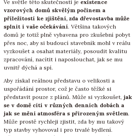
Ve světle této skutečnosti je
existence
vzorových domů skvělým počinem a
příležitostí ke zjištění, zda dřevostavba může
splnit i vaše očekávání
. Většina takových
domů je totiž plně vybavena pro zkušební pobyt
přes noc, aby si budoucí stavebník mohl v reálu
vyzkoušet a osahat materiály, posoudit kvalitu
zpracování, nacítit i naposlouchat, jak se mu
uvnitř dýchá a spí.
Aby získal reálnou představu o velikosti a
uspořádání prostor, což je často těžké si
představit pouze z plánů. Může si vyzkoušet,
jak
se v domě cítí v různých denních dobách a
jak se mění atmosféra s přirozeným světlem
.
Může prostě rychleji zjistit, zda by mu takový
typ stavby vyhovoval i pro trvalé bydlení.