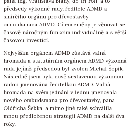
pana Ing. Vratislava Blahy, do tří rolí, a to
předsedy výkonné rady, ředitele ADMD a
smírčího orgánu pro dřevostavby –
ombudsmana ADMD. Cílem změny je věnovat se
časově náročným funkcím individuálně a s větší
časovou investicí.
Nejvyšším orgánem ADMD zůstává valná
hromada a statutárním orgánem ADMD výkonná
rada jejímž předsedou byl zvolen Michal Šopík.
Následně jsem byla nově sestavenou výkonnou
radou jmenována ředitelkou ADMD. Valná
hromada na svém jednání v lednu jmenovala
nového ombudsmana pro dřevostavby, pana
Oldřicha Šebka, a mimo jiné také schválila
mnou předloženou strategii ADMD na další dva
roky.