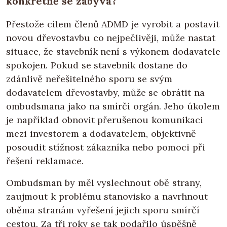
konkrétně se zabývá?
Přestože cílem členů ADMD je vyrobit a postavit
novou dřevostavbu co nejpečlivěji, může nastat
situace, že stavebník není s výkonem dodavatele
spokojen. Pokud se stavebník dostane do
zdánlivě neřešitelného sporu se svým
dodavatelem dřevostavby, může se obrátit na
ombudsmana jako na smírčí orgán. Jeho úkolem
je například obnovit přerušenou komunikaci
mezi investorem a dodavatelem, objektivně
posoudit stížnost zákazníka nebo pomoci při
řešení reklamace.
Ombudsman by měl vyslechnout obě strany,
zaujmout k problému stanovisko a navrhnout
oběma stranám vyřešení jejich sporu smírčí
cestou. Za tři roky se tak podařilo úspěšně