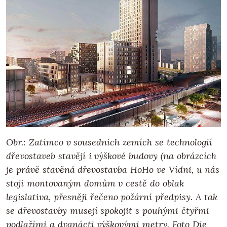
Obr.: Zatímco v sousedních zemích se technologií
dřevostaveb stavějí i výškové budovy (na obrázcích
je právě stavěná dřevostavba HoHo ve Vídni, u nás
stojí montovaným domům v cestě do oblak
legislativa, přesněji řečeno požární předpisy. A tak
se dřevostavby musejí spokojit s pouhými čtyřmi
podlažími a dvanácti výškovými metry. Foto Die