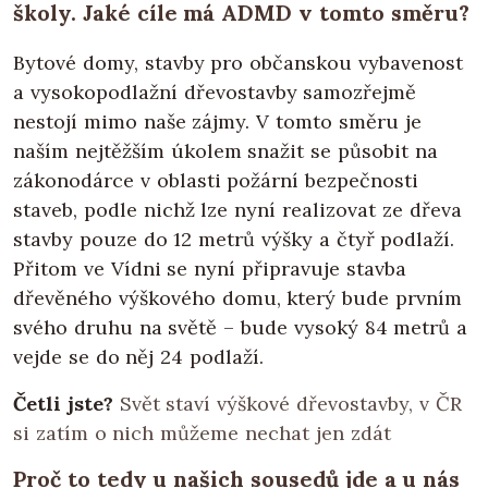
školy. Jaké cíle má ADMD v tomto směru?
Bytové domy, stavby pro občanskou vybavenost
a vysokopodlažní dřevostavby samozřejmě
nestojí mimo naše zájmy. V tomto směru je
naším nejtěžším úkolem snažit se působit na
zákonodárce v oblasti požární bezpečnosti
staveb, podle nichž lze nyní realizovat ze dřeva
stavby pouze do 12 metrů výšky a čtyř podlaží.
Přitom ve Vídni se nyní připravuje stavba
dřevěného výškového domu, který bude prvním
svého druhu na světě – bude vysoký 84 metrů a
vejde se do něj 24 podlaží.
Četli jste?
Svět staví výškové dřevostavby, v ČR
si zatím o nich můžeme nechat jen zdát
Proč to tedy u našich sousedů jde a u nás