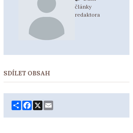
články
redaktora
SDÍLET OBSAH
Share
Facebook
X
Email