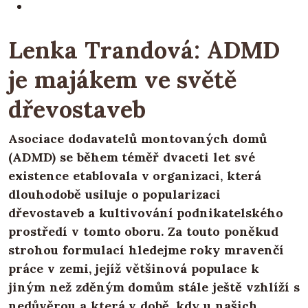
Lenka Trandová: ADMD
je majákem ve světě
dřevostaveb
Asociace dodavatelů montovaných domů
(ADMD) se během téměř dvaceti let své
existence etablovala v organizaci, která
dlouhodobě usiluje o popularizaci
dřevostaveb a kultivování podnikatelského
prostředí v tomto oboru. Za touto poněkud
strohou formulací hledejme roky mravenčí
práce v zemi, jejíž většinová populace k
jiným než zděným domům stále ještě vzhlíží s
nedůvěrou a která v době, kdy u našich