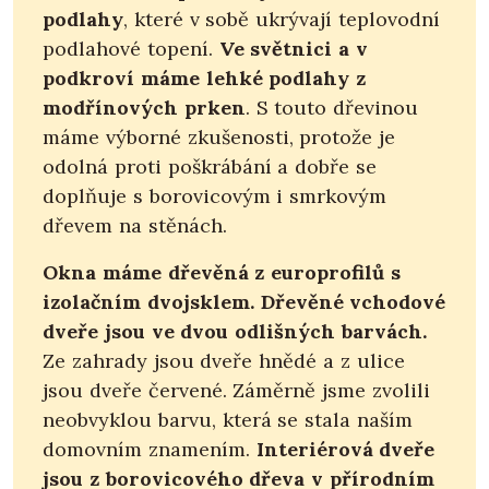
podlahy
, které v sobě ukrývají teplovodní
podlahové topení.
Ve světnici a v
podkroví máme lehké podlahy z
modřínových prken
. S touto dřevinou
máme výborné zkušenosti, protože je
odolná proti poškrábání a dobře se
doplňuje s borovicovým i smrkovým
dřevem na stěnách.
Okna máme dřevěná z europrofilů s
izolačním dvojsklem. Dřevěné vchodové
dveře jsou ve dvou odlišných barvách.
Ze zahrady jsou dveře hnědé a z ulice
jsou dveře červené. Záměrně jsme zvolili
neobvyklou barvu, která se stala naším
domovním znamením.
Interiérová dveře
jsou z borovicového dřeva v přírodním