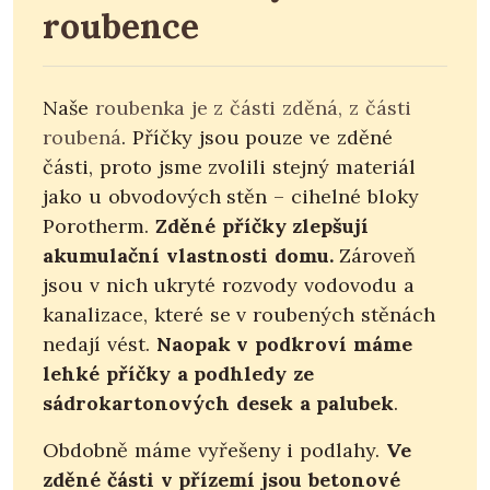
roubence
Naše
roubenka je z části zděná, z části
roubená
. Příčky jsou pouze ve zděné
části, proto jsme zvolili stejný materiál
jako u obvodových stěn – cihelné bloky
Porotherm.
Zděné příčky zlepšují
akumulační vlastnosti domu.
Zároveň
jsou v nich ukryté rozvody vodovodu a
kanalizace, které se v roubených stěnách
nedají vést.
Naopak v podkroví máme
lehké příčky a podhledy ze
sádrokartonových desek a palubek
.
Obdobně máme vyřešeny i podlahy.
Ve
zděné části v přízemí jsou betonové