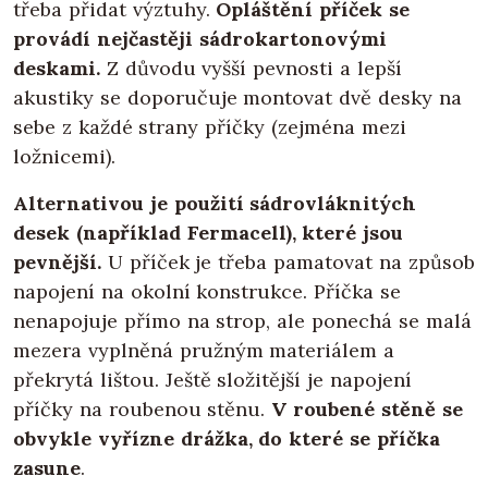
třeba přidat výztuhy.
Opláštění příček se
provádí nejčastěji sádrokartonovými
deskami.
Z důvodu vyšší pevnosti a lepší
akustiky se doporučuje montovat dvě desky na
sebe z každé strany příčky (zejména mezi
ložnicemi).
Alternativou je použití sádrovláknitých
desek (například Fermacell), které jsou
pevnější.
U příček je třeba pamatovat na způsob
napojení na okolní konstrukce. Příčka se
nenapojuje přímo na strop, ale ponechá se malá
mezera vyplněná pružným materiálem a
překrytá lištou. Ještě složitější je napojení
příčky na roubenou stěnu.
V roubené stěně se
obvykle vyřízne drážka, do které se příčka
zasune
.