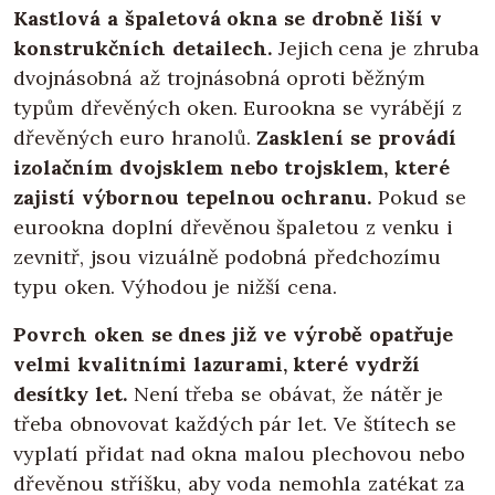
Kastlová a špaletová okna se drobně liší v
konstrukčních detailech.
Jejich cena je zhruba
dvojnásobná až trojnásobná oproti běžným
typům dřevěných oken. Eurookna se vyrábějí z
dřevěných euro hranolů.
Zasklení se provádí
izolačním dvojsklem nebo trojsklem, které
zajistí výbornou tepelnou ochranu.
Pokud se
eurookna doplní dřevěnou špaletou z venku i
zevnitř, jsou vizuálně podobná předchozímu
typu oken. Výhodou je nižší cena.
Povrch oken se dnes již ve výrobě opatřuje
velmi kvalitními lazurami, které vydrží
desítky let.
Není třeba se obávat, že nátěr je
třeba obnovovat každých pár let. Ve štítech se
vyplatí přidat nad okna malou plechovou nebo
dřevěnou stříšku, aby voda nemohla zatékat za