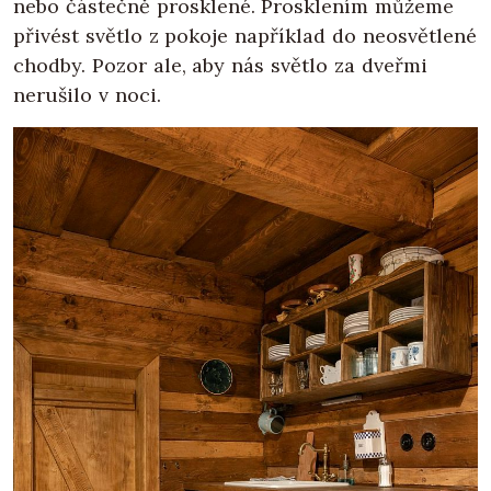
nebo částečně prosklené. Prosklením můžeme
přivést světlo z pokoje například do neosvětlené
chodby. Pozor ale, aby nás světlo za dveřmi
nerušilo v noci.