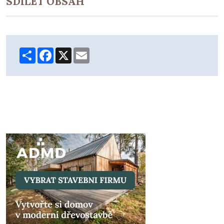
SDÍLET OBSAH
Share
Facebook
X
Email