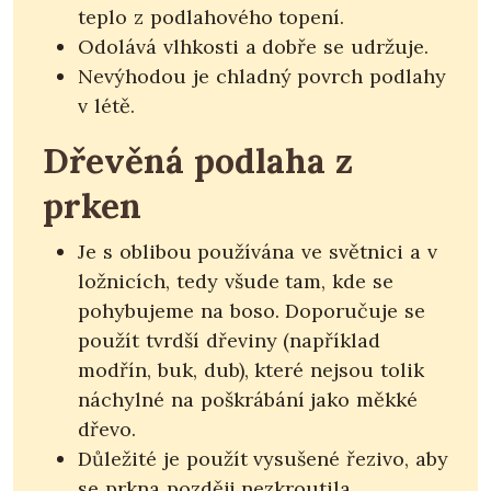
teplo z podlahového topení.
Odolává vlhkosti a dobře se udržuje.
Nevýhodou je chladný povrch podlahy
v létě.
Dřevěná podlaha z
prken
Je s oblibou používána ve světnici a v
ložnicích, tedy všude tam, kde se
pohybujeme na boso. Doporučuje se
použít tvrdší dřeviny (například
modřín, buk, dub), které nejsou tolik
náchylné na poškrábání jako měkké
dřevo.
Důležité je použít vysušené řezivo, aby
se prkna později nezkroutila.