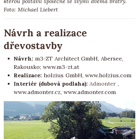
kterou postavil společně se svými dvěma bratry.
Foto: Michael Liebert
Návrh a realizace
dřevostavby
Návrh:
m3-ZT Architect GmbH, Abersee,
Rakousko; www.m3-zt.at
Realizace:
holzius GmbH, www.holzius.com
Interiér (dubová podlaha):
Admonter
,
www.admonter.cz, www.admonter.com