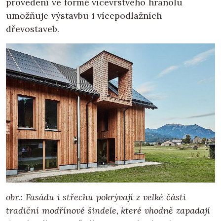
provedení ve formě vícevrstvého hranolu
umožňuje výstavbu i vícepodlažních
dřevostaveb.
obr.: Fasádu i střechu pokrývají z velké části
tradiční modřínové šindele, které vhodně zapadají