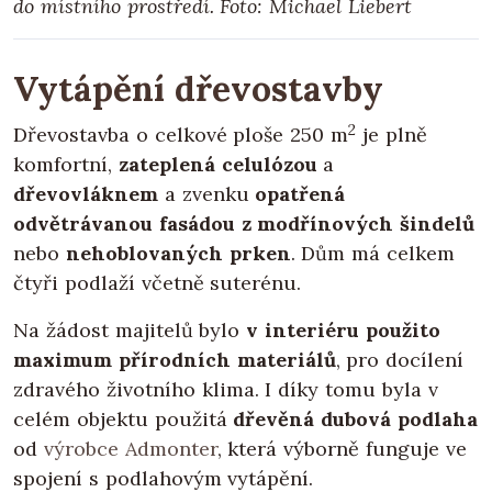
do místního prostředí. Foto: Michael Liebert
Vytápění dřevostavby
2
Dřevostavba o celkové ploše 250 m
je plně
komfortní,
zateplená celulózou
a
dřevovláknem
a zvenku
opatřená
odvětrávanou fasádou z modřínových šindelů
nebo
nehoblovaných prken
. Dům má celkem
čtyři podlaží včetně suterénu.
Na žádost majitelů bylo
v interiéru použito
maximum přírodních materiálů
, pro docílení
zdravého životního klima. I díky tomu byla v
celém objektu použitá
dřevěná dubová podlaha
od
výrobce Admonter
, která výborně funguje ve
spojení s podlahovým vytápění.