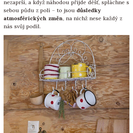
nezaprší, a když náhodou přijde déšť, spláchne s
sebou půdu z polí – to jsou
důsledky
atmosférických změn
, na nichž nese každý z
nás svůj podíl.