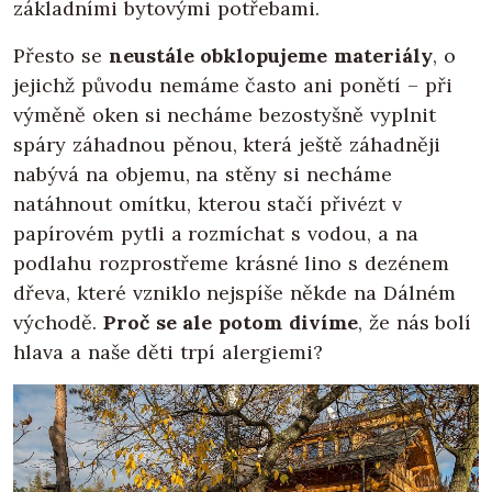
základními bytovými potřebami.
Přesto se
neustále obklopujeme materiály
, o
jejichž původu nemáme často ani ponětí – při
výměně oken si necháme bezostyšně vyplnit
spáry záhadnou pěnou, která ještě záhadněji
nabývá na objemu, na stěny si necháme
natáhnout omítku, kterou stačí přivézt v
papírovém pytli a rozmíchat s vodou, a na
podlahu rozprostřeme krásné lino s dezénem
dřeva, které vzniklo nejspíše někde na Dálném
východě.
Proč se ale potom divíme
, že nás bolí
hlava a naše děti trpí alergiemi?