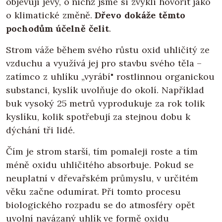
objevují jevy, o nichž jsme si zvykli hovořit jako
o klimatické změně.
Dřevo dokáže těmto
pochodům účelně čelit
.
Strom váže během svého růstu oxid uhličitý ze
vzduchu a využívá jej pro stavbu svého těla –
zatímco z uhlíku „vyrábí" rostlinnou organickou
substanci, kyslík uvolňuje do okolí. Například
buk vysoký 25 metrů vyprodukuje za rok tolik
kyslíku, kolik spotřebují za stejnou dobu k
dýchání tři lidé.
Čím je strom starší, tím pomaleji roste a tím
méně oxidu uhličitého absorbuje. Pokud se
neuplatní v dřevařském průmyslu, v určitém
věku začne odumírat. Při tomto procesu
biologického rozpadu se do atmosféry opět
uvolní navázaný uhlík ve formě oxidu