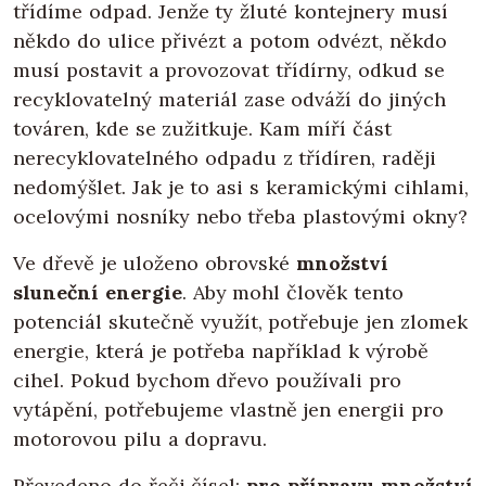
třídíme odpad. Jenže ty žluté kontejnery musí
někdo do ulice přivézt a potom odvézt, někdo
musí postavit a provozovat třídírny, odkud se
recyklovatelný materiál zase odváží do jiných
továren, kde se zužitkuje. Kam míří část
nerecyklovatelného odpadu z třídíren, raději
nedomýšlet. Jak je to asi s keramickými cihlami,
ocelovými nosníky nebo třeba plastovými okny?
Ve dřevě je uloženo obrovské
množství
sluneční energie
. Aby mohl člověk tento
potenciál skutečně využít, potřebuje jen zlomek
energie, která je potřeba například k výrobě
cihel. Pokud bychom dřevo používali pro
vytápění, potřebujeme vlastně jen energii pro
motorovou pilu a dopravu.
Převedeno do řeči čísel:
pro přípravu množství