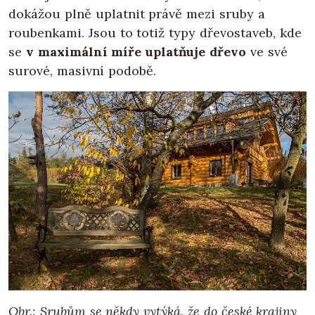
dokážou plně uplatnit právě mezi sruby a
roubenkami. Jsou to totiž typy dřevostaveb, kde
se
v maximální míře uplatňuje dřevo
ve své
surové, masivní podobě.
Obr.: Srubům se někdy vytýká, že do české krajiny