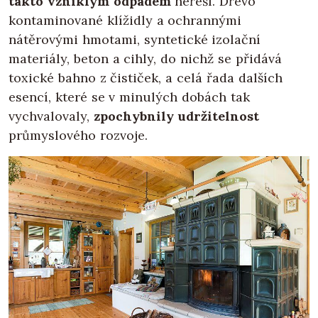
takto vzniklým odpadem
neřeší. Dřevo
kontaminované klížidly a ochrannými
nátěrovými hmotami, syntetické izolační
materiály, beton a cihly, do nichž se přidává
toxické bahno z čističek, a celá řada dalších
esencí, které se v minulých dobách tak
vychvalovaly,
zpochybnily udržitelnost
průmyslového rozvoje.