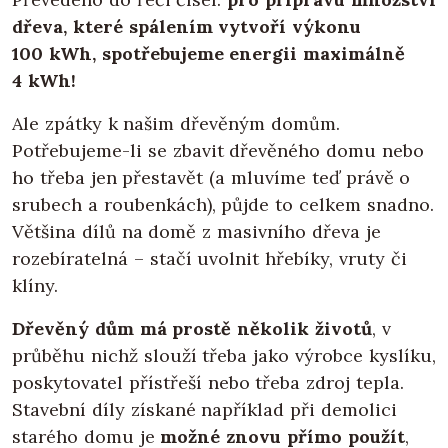
dřeva, které spálením vytvoří výkonu
100 kWh, spotřebujeme energii maximálně
4 kWh!
Ale zpátky k našim dřevěným domům.
Potřebujeme-li se zbavit dřevěného domu nebo
ho třeba jen přestavět (a mluvíme teď právě o
srubech a roubenkách), půjde to celkem snadno.
Většina dílů na domě z masivního dřeva je
rozebíratelná – stačí uvolnit hřebíky, vruty či
klíny.
Dřevěný dům má prostě několik životů
, v
průběhu nichž slouží třeba jako výrobce kyslíku,
poskytovatel přístřeší nebo třeba zdroj tepla.
Stavební díly získané například při demolici
starého domu je
možné znovu přímo použít
,