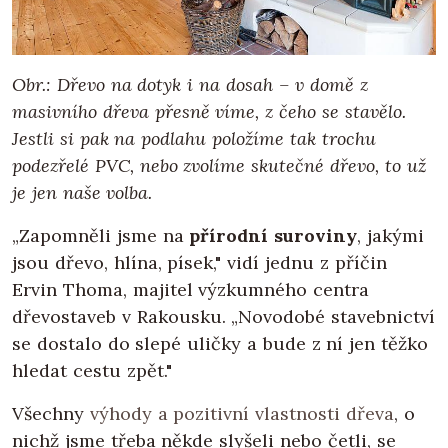
Obr.: Dřevo na dotyk i na dosah – v domě z
masivního dřeva přesně víme, z čeho se stavělo.
Jestli si pak na podlahu položíme tak trochu
podezřelé PVC, nebo zvolíme skutečné dřevo, to už
je jen naše volba.
„Zapomněli jsme na
přírodní suroviny
, jakými
jsou dřevo, hlína, písek," vidí jednu z příčin
Ervin Thoma, majitel výzkumného centra
dřevostaveb v Rakousku. „Novodobé stavebnictví
se dostalo do slepé uličky a bude z ní jen těžko
hledat cestu zpět."
Všechny
výhody a pozitivní vlastnosti dřeva
, o
nichž jsme třeba někde slyšeli nebo četli, se