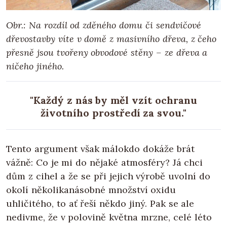
Obr.: Na rozdíl od zděného domu či sendvičové
dřevostavby víte v domě z masivního dřeva, z čeho
přesně jsou tvořeny obvodové stěny – ze dřeva a
ničeho jiného.
"Každý z nás by měl vzít ochranu
životního prostředí za svou."
Tento argument však málokdo dokáže brát
vážně: Co je mi do nějaké atmosféry? Já chci
dům z cihel a že se při jejich výrobě uvolní do
okolí několikanásobné množství oxidu
uhličitého, to ať řeší někdo jiný. Pak se ale
nedivme, že v polovině května mrzne, celé léto