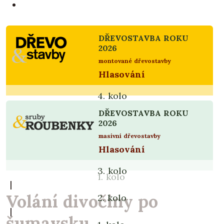
DŘEVOSTAVBA ROKU
2026
montované dřevostavby
Hlasování
4. kolo
|
DŘEVOSTAVBA ROKU
3. kolo
2026
|
masivní dřevostavby
Hlasování
2. kolo
|
3. kolo
1. kolo
|
Volání divočiny po
2. kolo
|
šumavsku