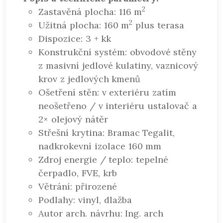
2
Zastavěná plocha: 116 m
2
Užitná plocha: 160 m
plus terasa
Dispozice: 3 + kk
Konstrukční systém: obvodové stěny
z masivní jedlové kulatiny, vaznicový
krov z jedlových kmenů
Ošetření stěn: v exteriéru zatím
neošetřeno / v interiéru ustalovač a
2× olejový nátěr
Střešní krytina: Bramac Tegalit,
nadkrokevní izolace 160 mm
Zdroj energie / teplo: tepelné
čerpadlo, FVE, krb
Větrání: přirozené
Podlahy: vinyl, dlažba
Autor arch. návrhu: Ing. arch