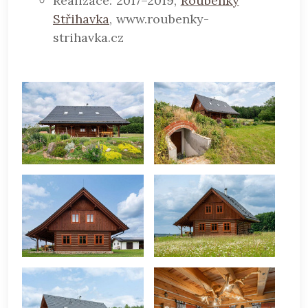
Realizace: 2017–2019,
Roubenky
Střihavka
, www.roubenky-
strihavka.cz