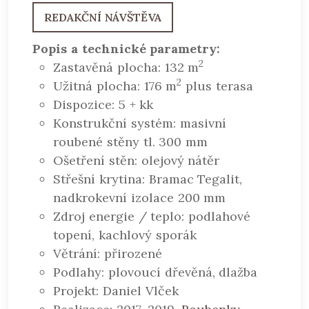
REDAKČNÍ NÁVŠTĚVA
Popis a technické parametry:
2
Zastavěná plocha: 132 m
2
Užitná plocha: 176 m
plus terasa
Dispozice: 5 + kk
Konstrukční systém: masivní
roubené stěny tl. 300 mm
Ošetření stěn: olejový nátěr
Střešní krytina: Bramac Tegalit,
nadkrokevní izolace 200 mm
Zdroj energie / teplo: podlahové
topení, kachlový sporák
Větrání: přirozené
Podlahy: plovoucí dřevěná, dlažba
Projekt: Daniel Vlček