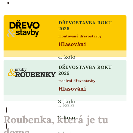
DŘEVOSTAVBA ROKU
2026
montované dřevostavby
Hlasování
4. kolo
|
DŘEVOSTAVBA ROKU
3. kolo
2026
|
masivní dřevostavby
Hlasování
2. kolo
|
3. kolo
1. kolo
|
Roubenka, která je tu
2. kolo
|
doma