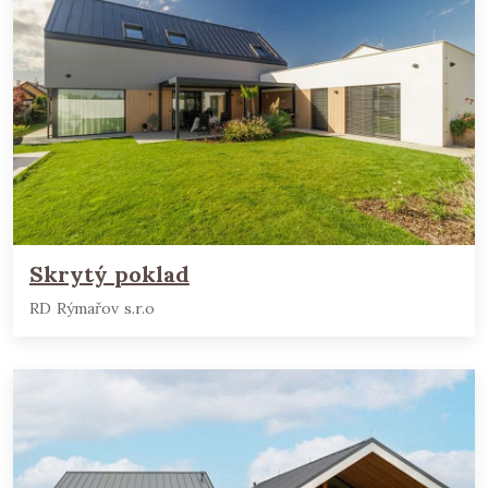
Skrytý poklad
RD Rýmařov s.r.o