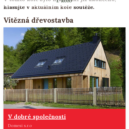
1. kolo
hlasujte v
aktuálním kole
soutěže.
Vítězná dřevostavba
V dobré společnosti
Domesi s.r.o