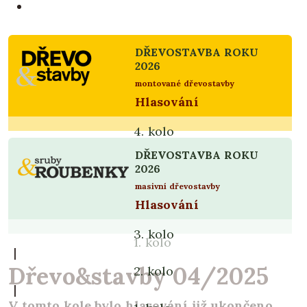
DŘEVOSTAVBA ROKU
2026
montované dřevostavby
Hlasování
4. kolo
|
DŘEVOSTAVBA ROKU
3. kolo
2026
|
masivní dřevostavby
Hlasování
2. kolo
|
3. kolo
1. kolo
|
Dřevo&stavby 04/2025
2. kolo
|
V tomto kole bylo hlasování již ukončeno,