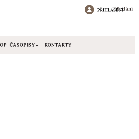
Hledání
PŘIHLÁŠENÍ
HOP
ČASOPISY
KONTAKTY