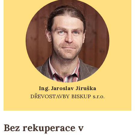
Ing. Jaroslav Jiruška
DŘEVOSTAVBY BISKUP s.r.o.
Bez rekuperace v