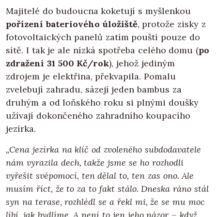
Majitelé do budoucna koketují s myšlenkou
pořízení bateriového úložiště
, protože zisky z
fotovoltaických panelů zatím pouští pouze do
sítě. I tak je ale nízká spotřeba celého domu (
po
zdražení 31 500 Kč/rok
), jehož jediným
zdrojem je elektřina, překvapila. Pomalu
zvelebují zahradu, sázejí jeden bambus za
druhým a od loňského roku si plnými doušky
užívají dokončeného zahradního koupacího
jezírka.
„Cena jezírka na klíč od zvoleného subdodavatele
nám vyrazila dech, takže jsme se ho rozhodli
vyřešit svépomocí, ten dělal to, ten zas ono. Ale
musím říct, že to za to fakt stálo. Dneska ráno stál
syn na terase, rozhlédl se a řekl mi, že se mu moc
líbí, jak bydlíme. A není to jen jeho názor – když