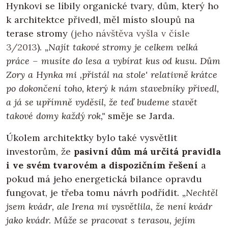
Hynkovi se líbily organické tvary, dům, který ho
k architektce přivedl, měl místo sloupů na
terase stromy
(jeho návštěva vyšla v čísle
3/2013
).
„Najít takové stromy je celkem velká
práce – musíte do lesa a vybírat kus od kusu. Dům
Zory a Hynka mi ‚přistál na stole' relativně krátce
po dokončení toho, který k nám stavebníky přivedl,
a já se upřímně vyděsil, že teď budeme stavět
takové domy každý rok,"
směje se Jarda.
Úkolem architektky bylo také vysvětlit
investorům, že
pasivní dům má určitá pravidla
i ve svém tvarovém a dispozičním řešení
a
pokud má jeho energetická bilance opravdu
fungovat, je třeba tomu návrh podřídit.
„Nechtěl
jsem kvádr, ale Irena mi vysvětlila, že není kvádr
jako kvádr. Může se pracovat s terasou, jejím