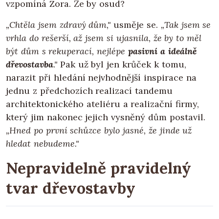
vzpomíná Zora. Že by osud?
„Chtěla jsem zdravý dům,"
usměje se.
„Tak jsem se
vrhla do rešerší, až jsem si ujasnila, že by to měl
být dům s rekuperací, nejlépe
pasivní a ideálně
dřevostavba
."
Pak už byl jen krůček k tomu,
narazit při hledání nejvhodnější inspirace na
jednu z předchozích realizací tandemu
architektonického ateliéru a realizační firmy,
který jim nakonec jejich vysněný dům postavil.
„Hned po první schůzce bylo jasné, že jinde už
hledat nebudeme."
Nepravidelně pravidelný
tvar dřevostavby