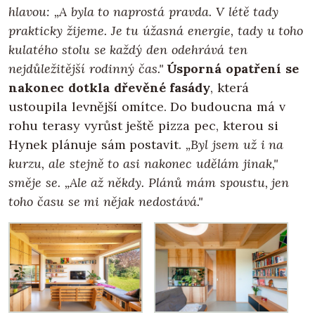
hlavou: „A byla to naprostá pravda. V létě tady
prakticky žijeme. Je tu úžasná energie, tady u toho
kulatého stolu se každý den odehrává ten
nejdůležitější rodinný čas."
Úsporná opatření se
nakonec dotkla dřevěné fasády
, která
ustoupila levnější omítce. Do budoucna má v
rohu terasy vyrůst ještě pizza pec, kterou si
Hynek plánuje sám postavit.
„Byl jsem už i na
kurzu, ale stejně to asi nakonec udělám jinak,"
směje se. „Ale až někdy. Plánů mám spoustu, jen
toho času se mi nějak nedostává."