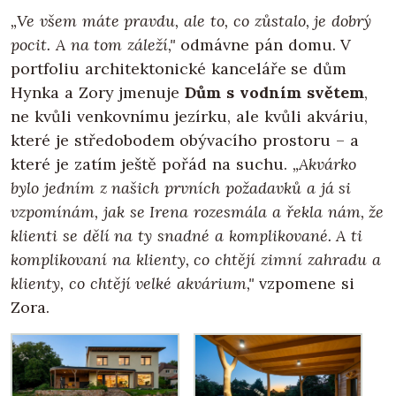
„Ve všem máte pravdu, ale to, co zůstalo, je dobrý
pocit. A na tom záleží,"
odmávne pán domu. V
portfoliu architektonické kanceláře se dům
Hynka a Zory jmenuje
Dům s vodním světem
,
ne kvůli venkovnímu jezírku, ale kvůli akváriu,
které je středobodem obývacího prostoru – a
které je zatím ještě pořád na suchu.
„Akvárko
bylo jedním z našich prvních požadavků a já si
vzpomínám, jak se Irena rozesmála a řekla nám, že
klienti se dělí na ty snadné a komplikované. A ti
komplikovaní na klienty, co chtějí zimní zahradu a
klienty, co chtějí velké akvárium,"
vzpomene si
Zora.