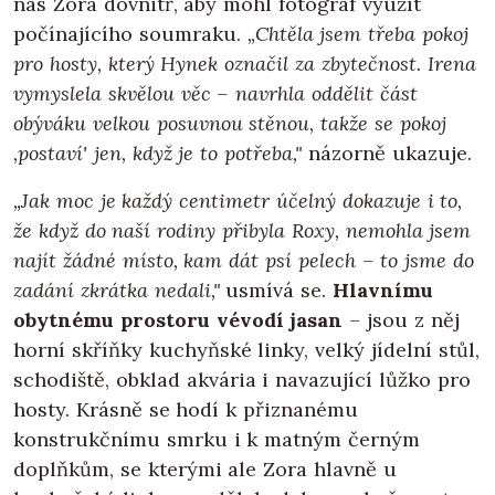
nás Zora dovnitř, aby mohl fotograf využít
počínajícího soumraku.
„Chtěla jsem třeba pokoj
pro hosty, který Hynek označil za zbytečnost. Irena
vymyslela skvělou věc – navrhla oddělit část
obýváku velkou posuvnou stěnou, takže se pokoj
‚postaví' jen, když je to potřeba,"
názorně ukazuje.
„Jak moc je každý centimetr účelný dokazuje i to,
že když do naší rodiny přibyla Roxy, nemohla jsem
najít žádné místo, kam dát psí pelech – to jsme do
zadání zkrátka nedali,"
usmívá se.
Hlavnímu
obytnému prostoru vévodí jasan
– jsou z něj
horní skříňky kuchyňské linky, velký jídelní stůl,
schodiště, obklad akvária i navazující lůžko pro
hosty. Krásně se hodí k přiznanému
konstrukčnímu smrku i k matným černým
doplňkům, se kterými ale Zora hlavně u