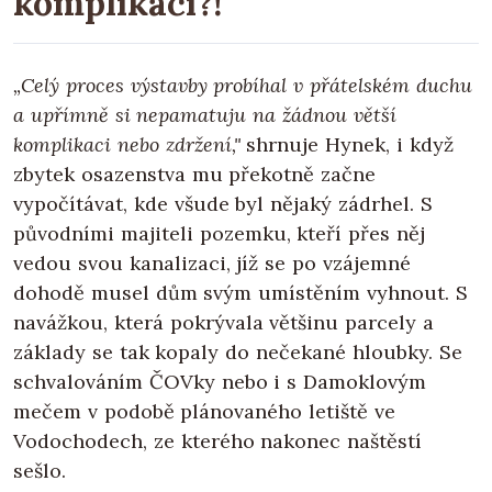
komplikací?!
„Celý proces výstavby probíhal v přátelském duchu
a upřímně si nepamatuju na žádnou větší
komplikaci nebo zdržení,"
shrnuje Hynek, i když
zbytek osazenstva mu překotně začne
vypočítávat, kde všude byl nějaký zádrhel. S
původními majiteli pozemku, kteří přes něj
vedou svou kanalizaci, jíž se po vzájemné
dohodě musel dům svým umístěním vyhnout. S
navážkou, která pokrývala většinu parcely a
základy se tak kopaly do nečekané hloubky. Se
schvalováním ČOVky nebo i s Damoklovým
mečem v podobě plánovaného letiště ve
Vodochodech, ze kterého nakonec naštěstí
sešlo.