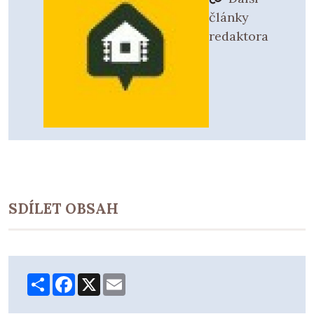
články
redaktora
SDÍLET OBSAH
Share
Facebook
X
Email