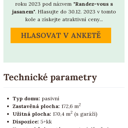
roku 2023 pod názvem
"Randez-vous s
jasanem"
. Hlasujte do 30.12. 2023 v tomto
kole a získejte atraktivní ceny...
HLASOVAT V ANKETĚ
Technické parametry
Typ domu:
pasivní
2
Zastavěná plocha:
172,6 m
2
Užitná plocha:
170,4 m
(s garáží)
Dispozice:
5+kk