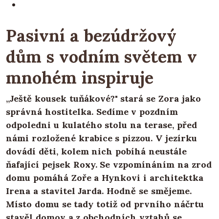
Pasivní a bezúdržový
dům s vodním světem v
mnohém inspiruje
„Ještě kousek tuňákové?" stará se Zora jako
správná hostitelka. Sedíme v pozdním
odpoledni u kulatého stolu na terase, před
námi rozložené krabice s pizzou. V jezírku
dovádí děti, kolem nich pobíhá neustále
ňafající pejsek Roxy. Se vzpomínáním na zrod
domu pomáhá Zoře a Hynkovi i architektka
Irena a stavitel Jarda. Hodně se smějeme.
Místo domu se tady totiž od prvního náčrtu
stavěl domov a z obchodních vztahů se