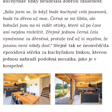
kuchyňské linky neudělala dobrou zkušenost.
„Bála jsem se, že když bude kuchyně celá jasanová,
bude tu dřeva už moc. Černá se mi líbila, ale
bohužel jsou na ní vidět otisky, které už po čase
ani nejdou rozleštit. Zřejmě jednou černá čela
vyměníme za dřevěná, protože teď už si myslím, že
jasanu není nikdy dost."
Stejně tak se neosvědčila
epoxidová stěrka za kuchyňskou linkou, kterou
jednou nahradí podobná mozaika, jako je v
koupelně.