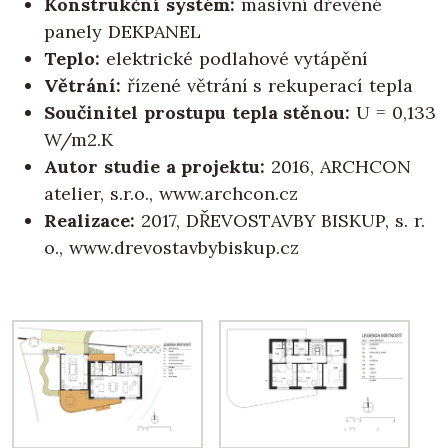
Konstrukční systém:
masivní dřevěné
panely DEKPANEL
Teplo:
elektrické podlahové vytápění
Větrání:
řízené větrání s rekuperací tepla
Součinitel prostupu tepla stěnou:
U = 0,133
W/m2.K
Autor studie a projektu:
2016, ARCHCON
atelier, s.r.o., www.archcon.cz
Realizace:
2017, DŘEVOSTAVBY BISKUP, s. r.
o., www.drevostavbybiskup.cz