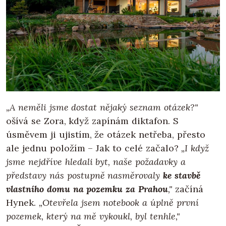
„A neměli jsme dostat nějaký seznam otázek?"
ošívá se Zora, když zapínám diktafon. S
úsměvem ji ujistím, že otázek netřeba, přesto
ale jednu položím – Jak to celé začalo?
„I když
jsme nejdříve hledali byt, naše požadavky a
představy nás postupně nasměrovaly
ke stavbě
vlastního domu na pozemku za Prahou
,"
začíná
Hynek.
„Otevřela jsem notebook a úplně první
pozemek, který na mě vykoukl, byl tenhle,"