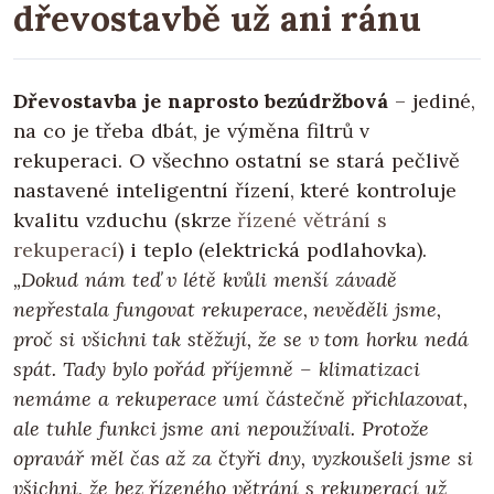
dřevostavbě už ani ránu
Dřevostavba je naprosto bezúdržbová
– jediné,
na co je třeba dbát, je výměna filtrů v
rekuperaci. O všechno ostatní se stará pečlivě
nastavené inteligentní řízení, které kontroluje
kvalitu vzduchu (skrze
řízené větrání s
rekuperací
) i teplo (elektrická podlahovka).
„Dokud nám teď v létě kvůli menší závadě
nepřestala fungovat rekuperace, nevěděli jsme,
proč si všichni tak stěžují, že se v tom horku nedá
spát. Tady bylo pořád příjemně – klimatizaci
nemáme a rekuperace umí částečně přichlazovat,
ale tuhle funkci jsme ani nepoužívali. Protože
opravář měl čas až za čtyři dny, vyzkoušeli jsme si
všichni, že bez řízeného větrání s rekuperací už