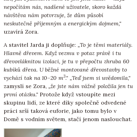
nepočítám nás, nadšené uživatele, skoro každá
návštěva nám potvrzuje, že dům působí
neskutečně příjemným a energickým dojmem,"
uzavírá Zora.
A stavitel Jarda ji doplňuje:
„To je těmi materiály.
Hlavně dřevem. Když vezmu v potaz právě i tu
dřevovláknitou izolaci, je tu v přepočtu zhruba 60
kubíků dřeva. U běžné montované dřevostavby to
3
vychází tak na 10–20 m
." „Teď jsem si uvědomila,"
zamyslí se Zora,
„že jste nám vážně položila jen tu
první otázku."
Protože když vstoupíte mezi
skupinu lidí, ze které díky společně odvedené
práci srší taková euforie, jako tomu bylo v
Domě s vodním světem, stačí jenom naslouchat.