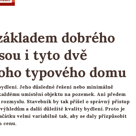
 základem dobrého
sou i tyto dvě
noho typového domu
bydlení. Jeho důsledné řešení nebo minimálně
každému umístění objektu na pozemek. Ani předem
 rozmyslu. Stavebník by tak přišel o správný přístup
ýhledům a další důležité kvality bydlení. Proto je
čátku velmi variabilně tak, aby se daly přizpůsobit
h cenu.