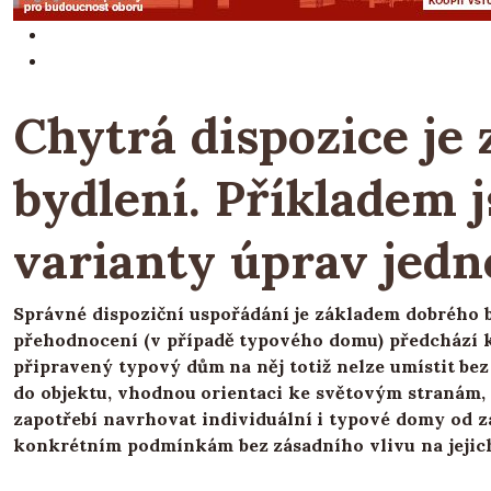
Chytrá dispozice je
bydlení. Příkladem j
varianty úprav jed
Správné dispoziční uspořádání je základem dobrého 
přehodnocení (v případě typového domu) předchází 
připravený typový dům na něj totiž nelze umístit bez
do objektu, vhodnou orientaci ke světovým stranám, v
zapotřebí navrhovat individuální i typové domy od za
konkrétním podmínkám bez zásadního vlivu na jejic