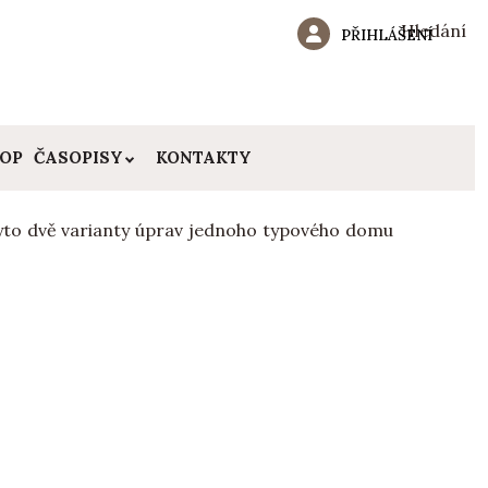
Hledání
PŘIHLÁŠENÍ
HOP
ČASOPISY
KONTAKTY
 tyto dvě varianty úprav jednoho typového domu