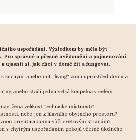
ozičního uspořádání. Výsledkem by měla být
řeby. Pro správné a přesně uvědomění a pojmenování
 ujasnit si, jak chci v domě žít a fungovat.
u s kuchyní, anebo mít „living" zónu uprostřed domu a
atny, anebo stačí jedna velká koupelna v celém
 navržena velikost technické místnosti?
ístností, nebo jen z hlavního obytného prostoru?
ávnou orientaci domu vůči světovým stranám?
ačím s chytrým uspořádáním pokojů včetně úložného