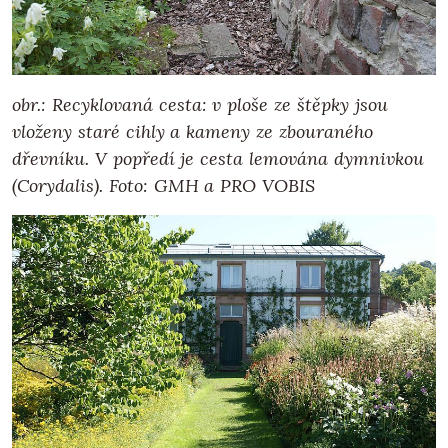
obr.: Recyklovaná cesta: v ploše ze štěpky jsou
vloženy staré cihly a kameny ze zbouraného
dřevníku. V popředí je cesta lemována dymnivkou
(Corydalis).
Foto: GMH a PRO VOBIS