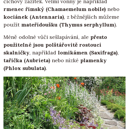
čichový zážitek. Velmi vonný je například
rmenec římský (Chamaemelum nobile)
nebo
kociánek (Antennaria)
, z běžnějších můžeme
použít
mateřídoušku (Thymus serphyllum
).
Méně odolné vůči sešlapávání, ale
přesto
použitelné jsou polštářovitě rostoucí
skalničky
, například
lomikámen (Saxifraga)
,
tařička (Aubrieta)
nebo nízké
plamenky
(Phlox subulata)
.