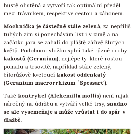
hustě olistěná a vytvoří tak optimální předěl
mezi trávníkem, respektive cestou a záhonem.
Mochnička je částečně stále zelená
, za nepříliš
tuhých zim si ponechávám list i v zimě a na
začátku jara se zahalí do pláště zářivě žlutých
květů. Podobnou službu splní také různé druhy
kakostů (Geranium),
nejlépe ty, které rostou
pomalu a trsovitě, například stále zelený,
bílorůžově kvetoucí
kakost oddenkatý
(Geranium macrorrhizum `Spessart´)
.
Také
kontryhel (Alchemilla mollis)
není nijak
náročný na údržbu a vytváří velké trsy,
snadno
se ale vysemeňuje a může vrůstat i do spár v
dlažbě
.