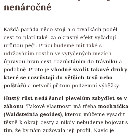
nenáročné
Každá paráda něco stojí a o trvalkách podél
cest to platí také: za okrasný efekt vyžadují
určitou péči.
Práci budeme mít také s
udržováním rostlin ve vytyčených mezích
,
úpravou hran cest, rozrůstáním do trávníku a
podobně. Proto je
vhodné zvolit takové druhy,
které se rozrůstají do větších trsů nebo
polštářů
a netvoří přitom podzemní výběžky.
Hustý růst nedá šanci plevelům zabydlet se v
záhonu
. Takové vlastnosti má třeba
mochnička
(Waldsteinia geoides)
, kterou můžeme vysadit
těsně k okraji cesty a nikdy nebudeme bojovat s
tím, že by nám zužovala její profil. Navíc je