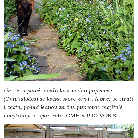
obr.: V záplavě modře kvetoucího pupkovce
(Omphalodes) se kočka skoro ztratí. A brzy se ztratí
i cesta, pokud jednou za čas pupkovec majitelé
nevytrhají ze spár.
Foto: GMH a PRO VOBIS