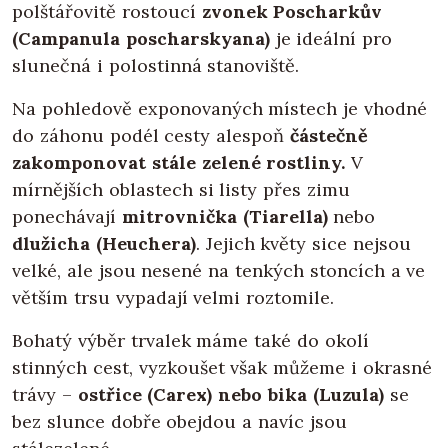
polštářovitě rostoucí
zvonek Poscharkův
(Campanula poscharskyana)
je ideální pro
slunečná i polostinná stanoviště.
Na pohledově exponovaných místech je vhodné
do záhonu podél cesty alespoň
částečně
zakomponovat stále zelené rostliny.
V
mírnějších oblastech si listy přes zimu
ponechávají
mitrovnička (Tiarella)
nebo
dlužicha (Heuchera)
. Jejich květy sice nejsou
velké, ale jsou nesené na tenkých stoncích a ve
větším trsu vypadají velmi roztomile.
Bohatý výběr trvalek máme také do okolí
stinných cest, vyzkoušet však můžeme i okrasné
trávy –
ostřice (Carex) nebo bika (Luzula)
se
bez slunce dobře obejdou a navíc jsou