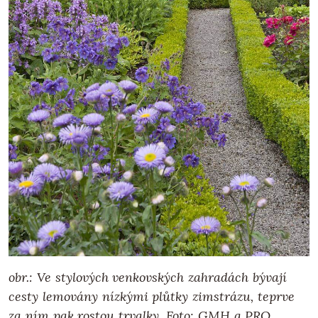
obr.: Ve stylových venkovských zahradách bývají
cesty lemovány nízkými plůtky zimstrázu, teprve
za ním pak rostou trvalky. Foto: GMH a PRO