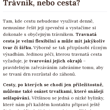
Trávník, nebo cesta?
Tam, kde cestu nebudeme využívat denně,
nemusíme řešit její zpevnění a vystačíme si
dokonale s obyčejným trávníkem.
Travnatá
cesta je velmi flexibilní a může mít jakýkoliv
tvar či šířku.
Výborně se tak přizpůsobí různým
výsadbám. Jedinou péči, kterou travnatá cesta
vyžaduje, je
tvarování jejích okrajů
–
pravidelným zařezáváním zabráníme tomu, aby
se trvaní drn rozrůstal do záhonů.
Cesty, po kterých se chodí jen příležitostně,
můžeme také osázet trvalkami, které snášejí
sešlapávání.
Většinou se jedná o nízké bylinky,
které nám při každém kontaktu připraví ještě