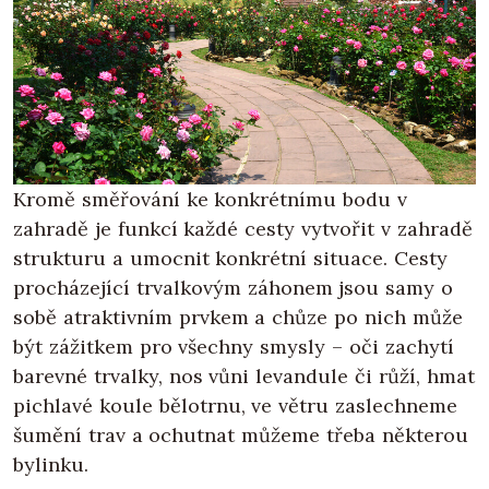
Kromě směřování ke konkrétnímu bodu v
zahradě je funkcí každé cesty vytvořit v zahradě
strukturu a umocnit konkrétní situace. Cesty
procházející trvalkovým záhonem jsou samy o
sobě atraktivním prvkem a chůze po nich může
být zážitkem pro všechny smysly – oči zachytí
barevné trvalky, nos vůni levandule či růží, hmat
pichlavé koule bělotrnu, ve větru zaslechneme
šumění trav a ochutnat můžeme třeba některou
bylinku.