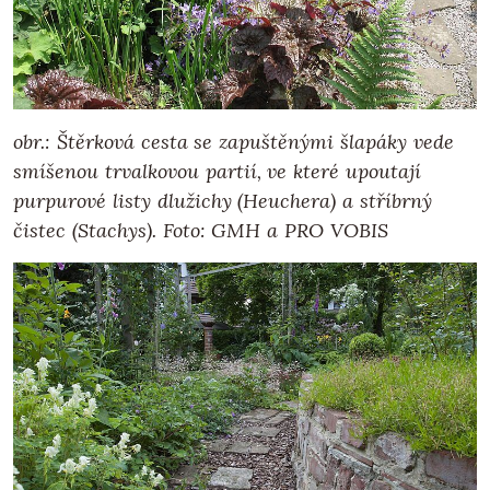
obr.: Štěrková cesta se zapuštěnými šlapáky vede
smíšenou trvalkovou partií, ve které upoutají
purpurové listy dlužichy (Heuchera) a stříbrný
čistec (Stachys).
Foto: GMH a PRO VOBIS