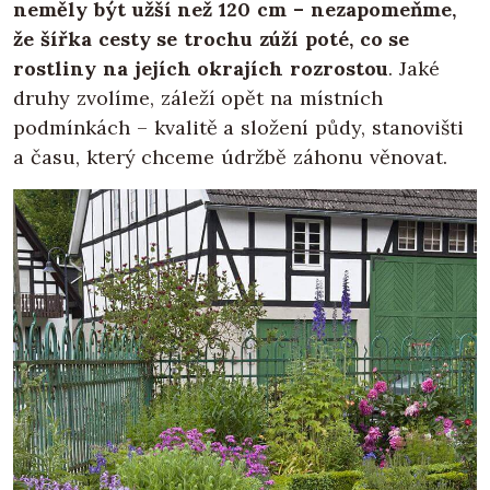
neměly být užší než 120 cm –
nezapomeňme,
že šířka cesty se trochu zúží poté, co se
rostliny na jejích okrajích rozrostou
. Jaké
druhy zvolíme, záleží opět na místních
podmínkách – kvalitě a složení půdy, stanovišti
a času, který chceme údržbě záhonu věnovat.