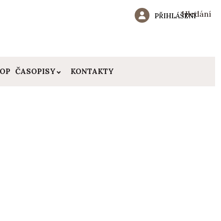
Hledání
PŘIHLÁŠENÍ
HOP
ČASOPISY
KONTAKTY