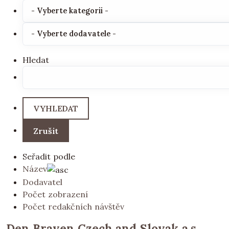
Hledat
Seřadit podle
Název
Dodavatel
Počet zobrazení
Počet redakčních návštěv
Den Braven Czech and Slovak a.s.