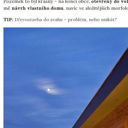
Pozemek to byl krásný – na konci obce,
otevřený do vo
mě
návrh vlastního domu
, navíc ve složitějších morf
TIP:
Dřevostavba do svahu - problém, nebo unikát?