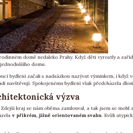
m rodinném domě nedaleko Prahy. Když děti vyrostly a zařídi
a jednoduššího domu.
ucí bydlení začali s nadsázkou nazývat výminkem, i když v
rádi navštěvují. Spokojenému bydlení však předcházela dlo
chitektonická výzva
. Zdejší kraj se nám oběma zamlouval, a tak jsem se moh
házela
v příkrém, jižně orientovaném svahu
. Kvůli atypi