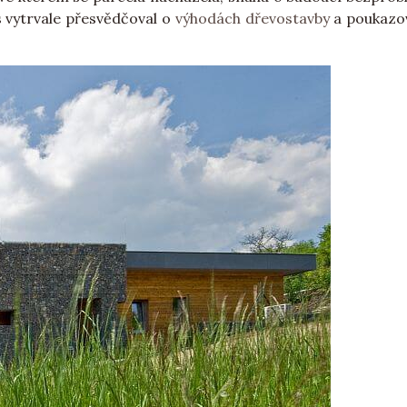
s vytrvale přesvědčoval o
výhodách dřevostavby
a poukazov