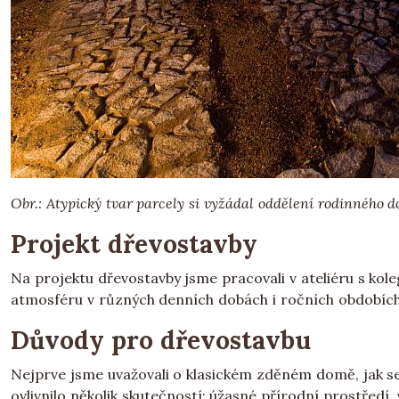
Obr.: Atypický tvar parcely si vyžádal oddělení rodinného
Projekt dřevostavby
Na projektu dřevostavby jsme pracovali v ateliéru s kole
atmosféru v různých denních dobách i ročních obdobích. 
Důvody pro dřevostavbu
Nejprve jsme uvažovali o klasickém zděném domě, jak se 
ovlivnilo několik skutečností: úžasné přírodní prostřed