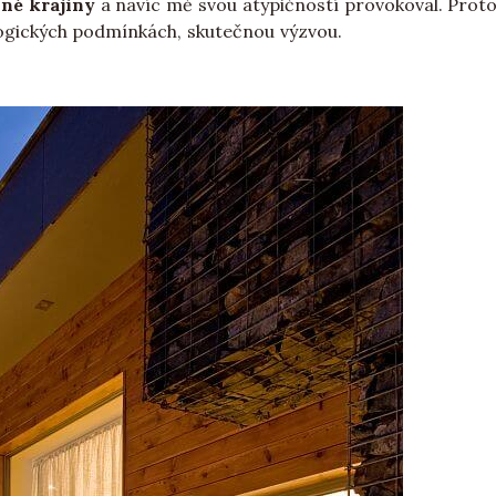
lné krajiny
a navíc mě svou atypičností provokoval. Protož
ologických podmínkách, skutečnou výzvou.