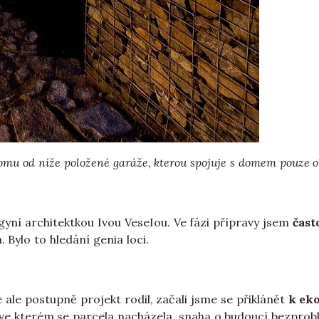
 domu od níže položené garáže, kterou spojuje s domem pouze
gyní architektkou Ivou VeseIou. Ve fázi přípravy jsem
čast
Bylo to hledání genia loci.
ale postupně projekt rodil, začali jsme se přiklánět
k eko
í, ve kterém se parcela nacházela, snaha o budoucí bezpro