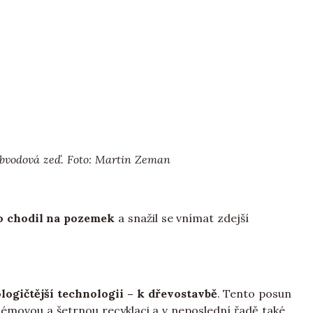
 obvodová zeď. Foto: Martin Zeman
o chodil na pozemek
a snažil se vnímat zdejší
logičtější technologii – k dřevostavbě
. Tento posun
blémovou a šetrnou recyklaci a v neposlední řadě také