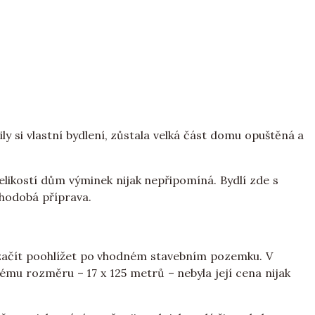
ly si vlastní bydlení, zůstala velká část domu opuštěná a
elikostí dům výminek nijak nepřipomíná. Bydlí zde s
uhodobá příprava.
l začít poohlížet po vhodném stavebním pozemku. V
ckému rozměru – 17 x 125 metrů – nebyla její cena nijak