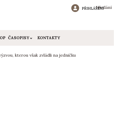
Hledání
PŘIHLÁŠENÍ
HOP
ČASOPISY
KONTAKTY
zvou, kterou však zvládli na jedničku