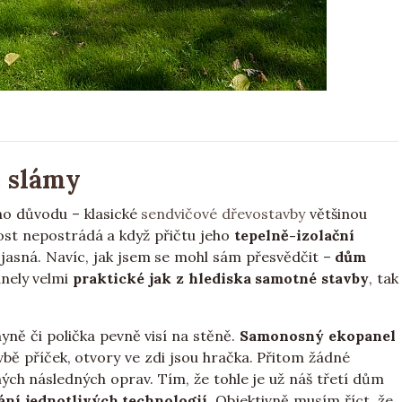
e slámy
ho důvodu – klasické
sendvičové dřevostavby
většinou
nost nepostrádá a když přičtu jeho
tepelně-izolační
 jasná. Navíc, jak jsem se mohl sám přesvědčit –
dům
nely velmi
praktické jak z hlediska samotné stavby
, tak
yně či polička pevně visí na stěně.
Samonosný ekopanel
vbě příček, otvory ve zdi jsou hračka. Přitom žádné
ných následných oprav. Tím, že tohle je už náš třetí dům
ání jednotlivých technologií
. Objektivně musím říct, že