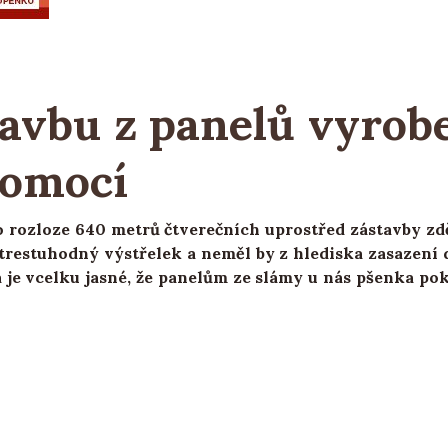
avbu z panelů vyrobe
pomocí
o rozloze 640 metrů čtverečních uprostřed zástavby zd
trestuhodný výstřelek a neměl by z hlediska zasazení 
 je vcelku jasné, že panelům ze slámy u nás pšenka po