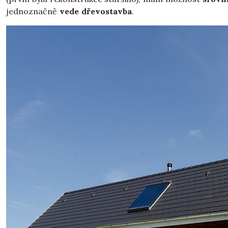
jednoznačně
vede dřevostavba
.