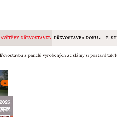
ÁVŠTĚVY DŘEVOSTAVEB
DŘEVOSTAVBA ROKU
E-S
dřevostavbu z panelů vyrobených ze slámy si postavil tak