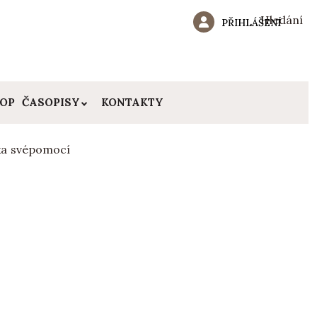
Hledání
PŘIHLÁŠENÍ
HOP
ČASOPISY
KONTAKTY
řka svépomocí