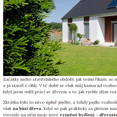
Začátky mého stavitelského období, jak tomu říkám, se ne
a já stavěl z cihly. V té době se však můj kamarád rozhod
když jsem viděl práci se dřevem a to, jak rychle dům ros
Zkrátka bylo to něco úplně jiného, a tehdy padlo rozhod
však
na bázi dřeva
. Když se pak prakticky za plotem na
vyrostlo na něm moje nové
vysněné bydlení – dřevost