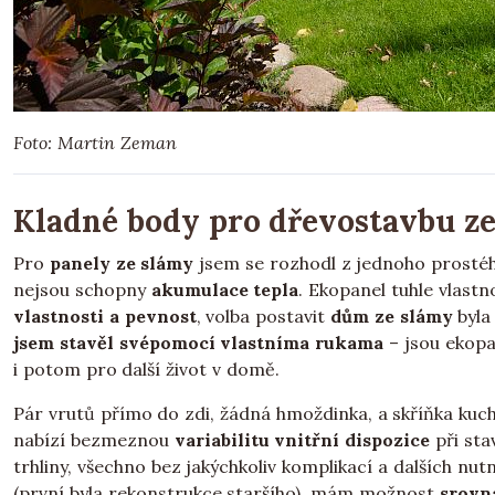
Foto: Martin Zeman
Kladné body pro dřevostavbu z
Pro
panely ze slámy
jsem se rozhodl z jednoho prosté
nejsou schopny
akumulace tepla
. Ekopanel tuhle vlast
vlastnosti a pevnost
, volba postavit
dům ze slámy
byla
jsem stavěl svépomocí vlastníma rukama
– jsou ekopa
i potom pro další život v domě.
Pár vrutů přímo do zdi, žádná hmoždinka, a skříňka kuch
nabízí bezmeznou
variabilitu vnitřní dispozice
při sta
trhliny, všechno bez jakýchkoliv komplikací a dalších nut
(první byla rekonstrukce staršího), mám možnost
srovn