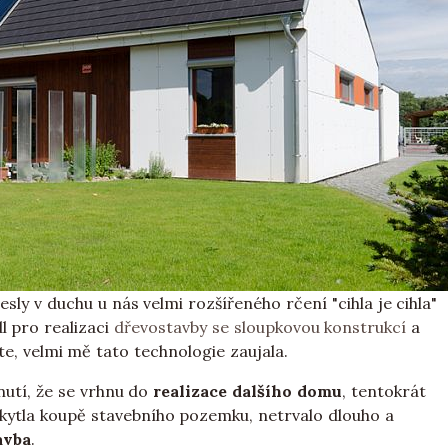
sly v duchu u nás velmi rozšířeného rčení "cihla je cihla"
l pro realizaci
dřevostavby se sloupkovou konstrukcí
a
te, velmi mě tato technologie zaujala.
nutí, že se vrhnu do
realizace dalšího domu
, tentokrát
skytla koupě stavebního pozemku, netrvalo dlouho a
avba
.