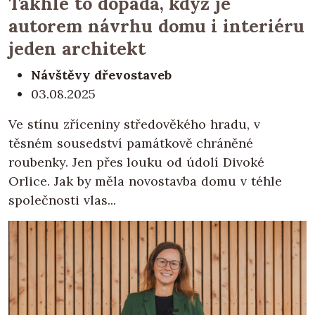
Takhle to dopadá, když je
autorem návrhu domu i interiéru
jeden architekt
Návštěvy dřevostaveb
03.08.2025
Ve stínu zříceniny středověkého hradu, v
těsném sousedství památkově chráněné
roubenky. Jen přes louku od údolí Divoké
Orlice. Jak by měla novostavba domu v téhle
společnosti vlas...