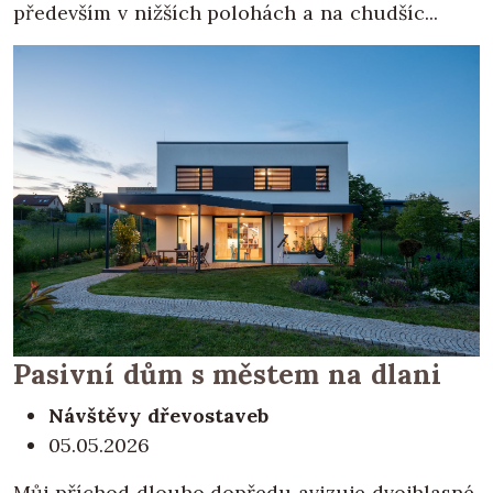
především v nižších polohách a na chudšíc...
Pasivní dům s městem na dlani
Návštěvy dřevostaveb
05.05.2026
Můj příchod dlouho dopředu avizuje dvojhlasné