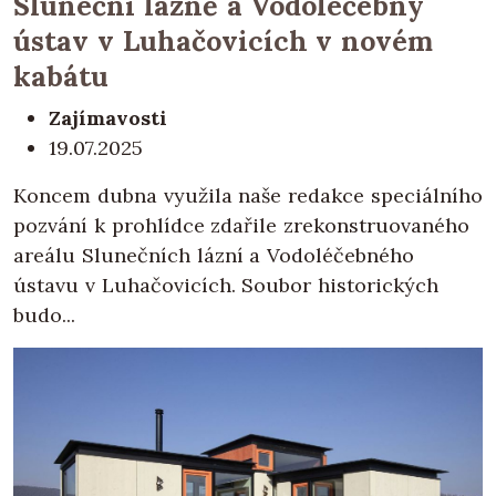
Sluneční lázně a Vodoléčebný
ústav v Luhačovicích v novém
kabátu
Zajímavosti
19.07.2025
Koncem dubna využila naše redakce speciálního
pozvání k prohlídce zdařile zrekonstruovaného
areálu Slunečních lázní a Vodoléčebného
ústavu v Luhačovicích. Soubor historických
budo...