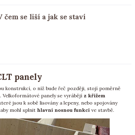
čem se liší a jak se staví
CLT panely
 konstrukcí, o níž bude řeč později, stojí poměrně
. Velkoformátové panely se vyrábějí
z křížem
které jsou k sobě lisovány a lepeny, nebo spojovány
, aby mohl splnit
hlavní nosnou funkci
ve stavbě.