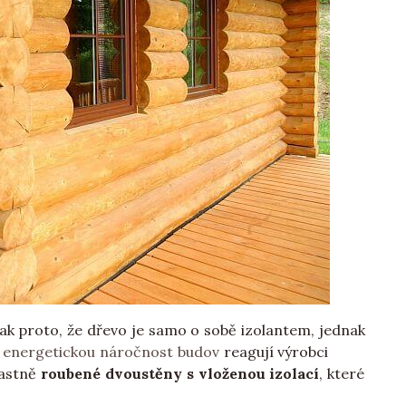
nak proto, že dřevo je samo o sobě izolantem, jednak
a
energetickou náročnost budov
reagují výrobci
vlastně
roubené dvoustěny s vloženou izolací
, které