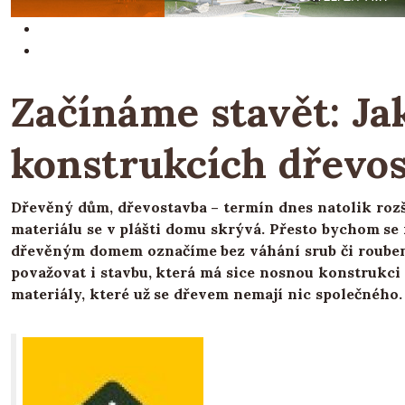
Začínáme stavět: Ja
konstrukcích dřevo
Dřevěný dům, dřevostavba – termín dnes natolik roz
materiálu se v plášti domu skrývá. Přesto bychom s
dřevěným domem označíme bez váhání srub či roube
považovat i stavbu, která má sice nosnou konstrukci 
materiály, které už se dřevem nemají nic společného.