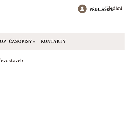
Hledání
PŘIHLÁŠENÍ
HOP
ČASOPISY
KONTAKTY
dřevostaveb