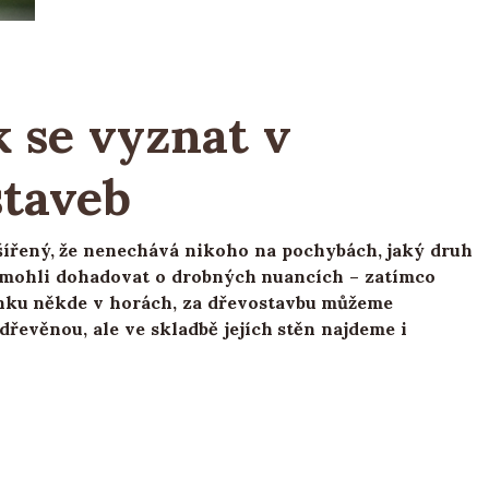
k se vyznat v
staveb
šířený, že nenechává nikoho na pochybách, jaký druh
e mohli dohadovat o drobných nuancích – zatímco
nku někde v horách, za dřevostavbu můžeme
dřevěnou, ale ve skladbě jejích stěn najdeme i