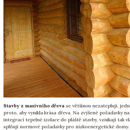
Stavby z masivního dřeva
se většinou nezateplují, jed
proto, aby vynikla krása dřeva. Na zvýšené požadavky n
integrací tepelné izolace do pláště stavby, vznikají tak 
splňují normové požadavky pro nízkoenergetické domy.