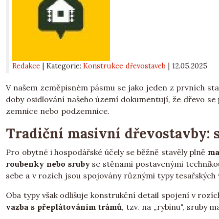
Redakce
| Kategorie:
Konstrukce dřevostaveb
|
12.05.2025
V našem zeměpisném pásmu se jako jeden z prvních sta
doby osidlování našeho území dokumentují, že dřevo se 
zemnice nebo podzemnice.
Tradiční masivní dřevostavby: 
Pro obytné i hospodářské účely se běžně stavěly plně
ma
roubenky nebo sruby
se stěnami postavenými technikou
sebe a v rozích jsou spojovány různými typy tesařských va
Oba typy však odlišuje konstrukční detail spojení v rozí
vazba s přeplátováním trámů
, tzv. na „rybinu", sruby m